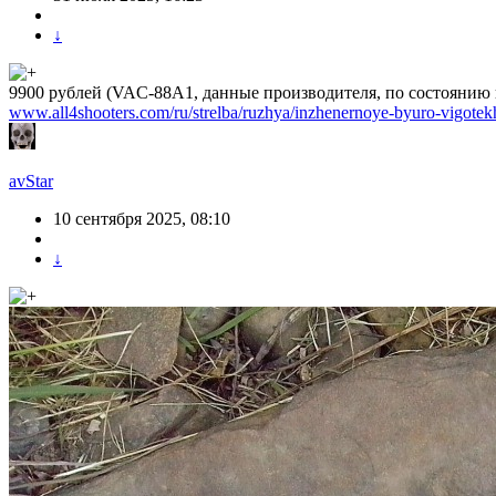
↓
9900 рублей (VAC-88A1, данные производителя, по состоянию 
www.all4shooters.com/ru/strelba/ruzhya/inzhenernoye-byuro-vigote
avStar
10 сентября 2025, 08:10
↓