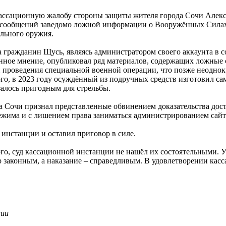
ационную жалобу стороны защиты жителя города Сочи Алексея Щу
х сообщений заведомо ложной информации о Вооружённых Сила
ельного оружия.
да гражданин Щусь, являясь администратором своего аккаунта в
венное мнение, опубликовал ряд материалов, содержащих ложны
 проведения специальной военной операции, что позже неодно
, в 2023 году осуждённый из подручных средств изготовил сам
залось пригодным для стрельбы.
а Сочи признал представленные обвинением доказательства дос
жима и с лишением права заниматься администрированием сайто
 инстанции и оставил приговор в силе.
го, суд кассационной инстанции не нашёл их состоятельными. 
р законным, а наказание – справедливым. В удовлетворении кас
ции