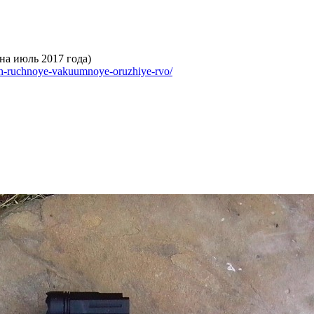
на июль 2017 года)
kh-ruchnoye-vakuumnoye-oruzhiye-rvo/