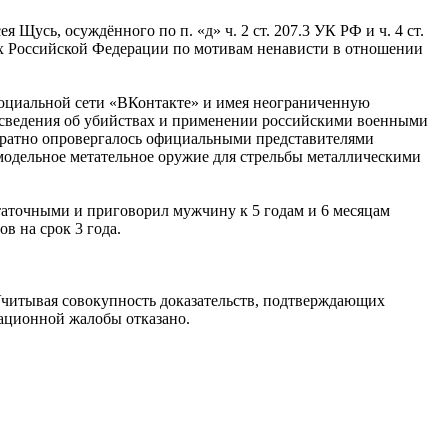
сь, осуждённого по п. «д» ч. 2 ст. 207.3 УК РФ и ч. 4 ст.
х Российской Федерации по мотивам ненависти в отношении
 социальной сети «ВКонтакте» и имея неограниченную
е сведения об убийствах и применении российскими военными
кратно опровергалось официальными представителями
одельное метательное оружие для стрельбы металлическими
таточными и приговорил мужчину к 5 годам и 6 месяцам
в на срок 3 года.
Учитывая совокупность доказательств, подтверждающих
сационной жалобы отказано.