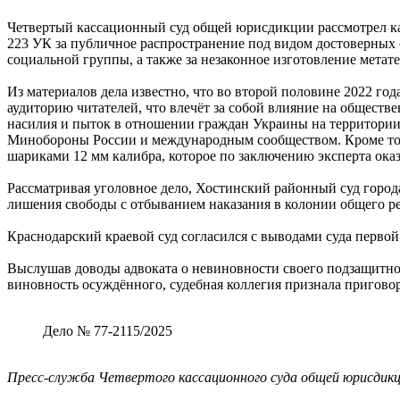
Четвертый кассационный суд общей юрисдикции рассмотрел касс
223 УК за публичное распространение под видом достоверны
социальной группы, а также за незаконное изготовление метат
Из материалов дела известно, что во второй половине 2022 го
аудиторию читателей, что влечёт за собой влияние на общест
насилия и пыток в отношении граждан Украины на территории
Минобороны России и международным сообществом. Кроме того
шариками 12 мм калибра, которое по заключению эксперта ока
Рассматривая уголовное дело, Хостинский районный суд город
лишения свободы с отбыванием наказания в колонии общего ре
Краснодарский краевой суд согласился с выводами суда первой
Выслушав доводы адвоката о невиновности своего подзащитно
виновность осуждённого, судебная коллегия признала пригово
Дело № 77-2115/2025
Пресс-служба Четвертого кассационного суда общей юрисдик