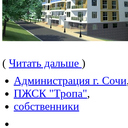
(
Читать дальше
)
Администрация г. Сочи
ПЖСК "Тропа"
,
собственники