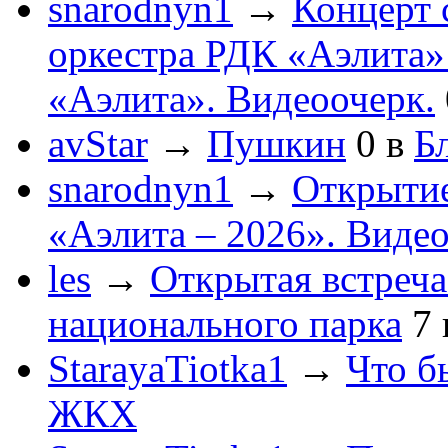
snarodnyn1
→
Концерт 
оркестра РДК «Аэлита
«Аэлита». Видеоочерк.
avStar
→
Пушкин
0
в
Бл
snarodnyn1
→
Открытие
«Аэлита – 2026». Видео
les
→
Открытая встреча
национального парка
7
StarayaTiotka1
→
Что б
ЖКХ