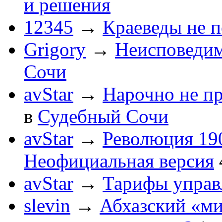
и решения
12345
→
Краеведы не 
Grigory
→
Неисповеди
Сочи
avStar
→
Нарочно не п
в
Судебный Сочи
avStar
→
Революция 190
Неофициальная версия
avStar
→
Тарифы упра
slevin
→
Абхазский «ми