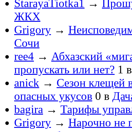
StarayaTiotka1
→
Прошу
ЖКХ
Grigory
→
Неисповеди
Сочи
ree4
→
Абхазский «мига
пропускать или нет?
1
anick
→
Сезон клещей в
опасных укусов
0
в
Дач
bagira
→
Тарифы управ
Grigory
→
Нарочно не 