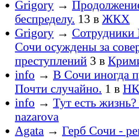
Grigory
→
Продолжени
беспределу.
13
в
ЖКХ
Grigory
→
Сотрудники 
Сочи осуждены за сов
преступлений
3
в
Крим
info
→
В Сочи иногда п
Почти случайно.
1
в
НК
info
→
Тут есть жизнь?
nazarova
Agata
→
Герб Сочи - р