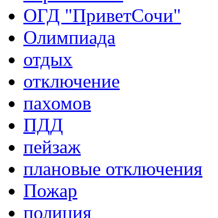
ОГД "ПриветСочи"
Олимпиада
отдых
отключение
пахомов
ПДД
пейзаж
плановые отключения
Пожар
полиция