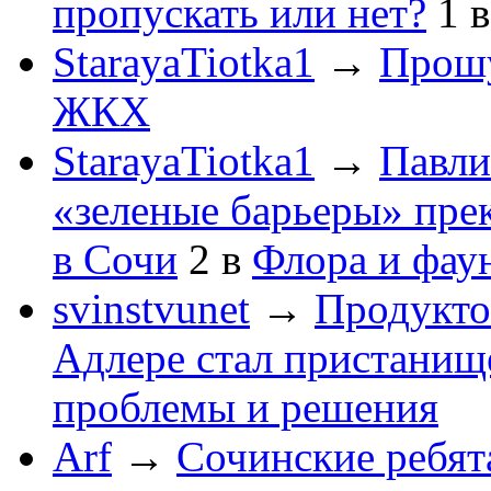
пропускать или нет?
1
StarayaTiotka1
→
Прошу
ЖКХ
StarayaTiotka1
→
Павли
«зеленые барьеры» пре
в Сочи
2
в
Флора и фау
svinstvunet
→
Продукто
Адлере стал пристанище
проблемы и решения
Arf
→
Сочинские ребят