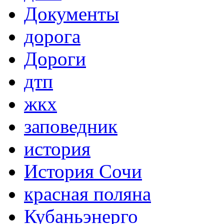
Документы
дорога
Дороги
дтп
жкх
заповедник
история
История Сочи
красная поляна
Кубаньэнерго