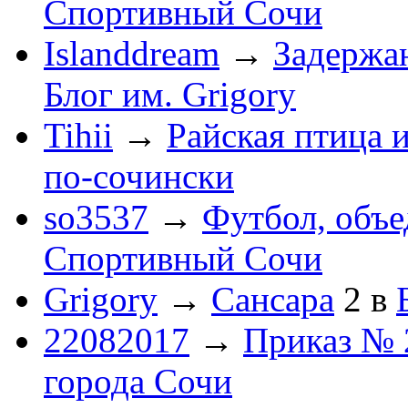
Спортивный Сочи
Islanddream
→
Задержа
Блог им. Grigory
Tihii
→
Райская птица 
по-cочински
so3537
→
Футбол, объ
Спортивный Сочи
Grigory
→
Сансара
2
в
22082017
→
Приказ № 
города Сочи