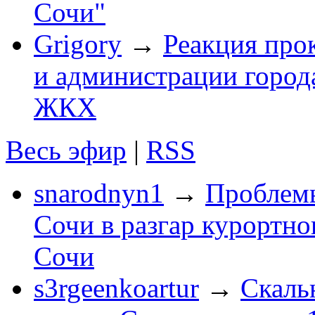
Сочи"
Grigory
→
Реакция про
и администрации город
ЖКХ
Весь эфир
|
RSS
snarodnyn1
→
Проблемы
Сочи в разгар курортног
Сочи
s3rgeenkoartur
→
Скаль