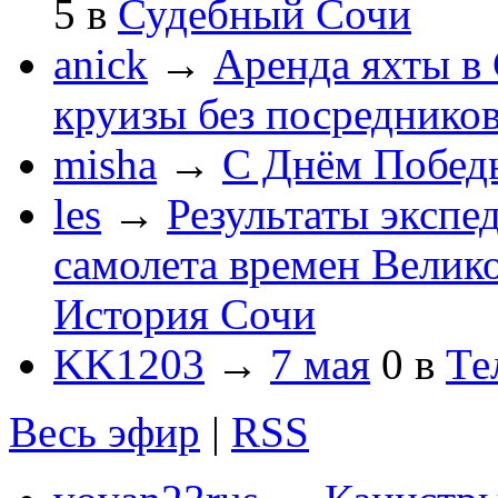
5
в
Судебный Сочи
anick
→
Аренда яхты в 
круизы без посреднико
misha
→
С Днём Побед
les
→
Результаты экспе
самолета времен Велик
История Сочи
KK1203
→
7 мая
0
в
Те
Весь эфир
|
RSS