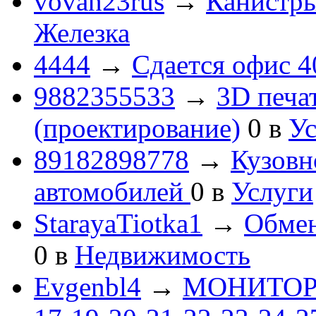
vovan23rus
→
Канистры
Железка
4444
→
Сдается офис 4
9882355533
→
3D печа
(проектирование)
0
в
Ус
89182898778
→
Кузовн
автомобилей
0
в
Услуги
StarayaTiotka1
→
Обмен
0
в
Недвижимость
Evgenbl4
→
МОНИТОРЫ 