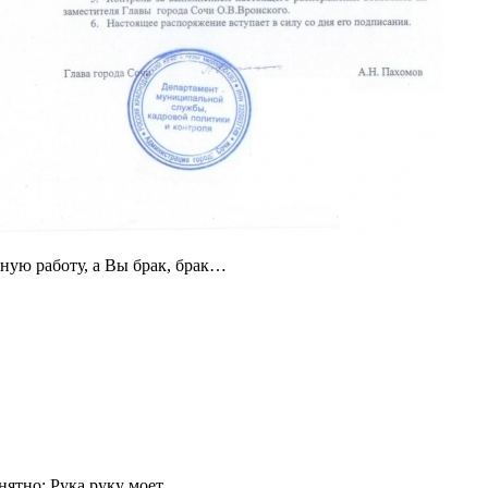
ую работу, а Вы брак, брак…
ятно: Рука руку моет.