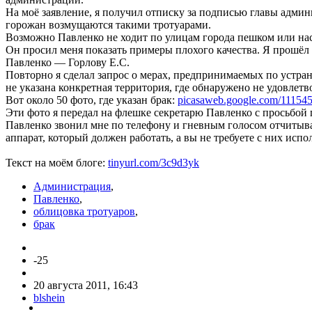
На моё заявление, я получил отписку за подписью главы админ
горожан возмущаются такими тротуарами.
Возможно Павленко не ходит по улицам города пешком или нас
Он просил меня показать примеры плохого качества. Я прошёл
Павленко — Горлову Е.С.
Повторно я сделал запрос о мерах, предпринимаемых по устран
не указана конкретная территория, где обнаружено не удовлет
Вот около 50 фото, где указан брак:
picasaweb.google.com/1115
Эти фото я передал на флешке секретарю Павленко с просьбой п
Павленко звонил мне по телефону и гневным голосом отчитывал 
аппарат, который должен работать, а вы не требуете с них испо
Текст на моём блоге:
tinyurl.com/3c9d3yk
Администрация
,
Павленко
,
облицовка тротуаров
,
брак
-25
20 августа 2011, 16:43
blshein