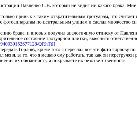
истрации Павленко С.В. который не видит ни какого брака. Мне 
только привык к таким отвратительным тротуарам, что считает 
 с фотоаппаратам по центральным улицам и сделал множество сн
ению брака, и вновь я получил аналогичную отписку от Павленк
ворительное состояние тротуарной плитки, выяснить ответственн
45940030152677128/QRhTtH
ередать Горлову, кроме того я переслал все эти фото Горлову по
меня, за то, что я мешаю ему работать, так как он перегружен 
лнения их обязанность, а покрываете их безответственность.