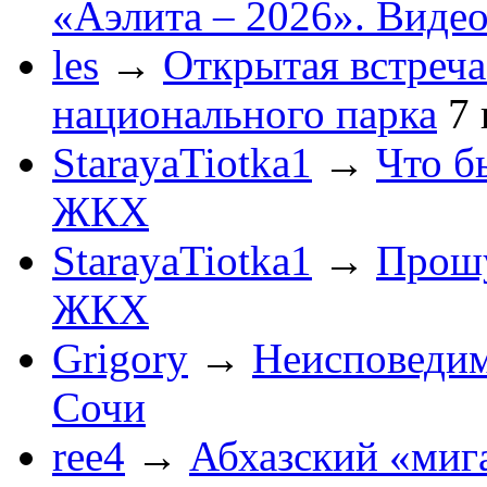
«Аэлита – 2026». Видео
les
→
Открытая встреча
национального парка
7
StarayaTiotka1
→
Что б
ЖКХ
StarayaTiotka1
→
Прошу
ЖКХ
Grigory
→
Неисповеди
Сочи
ree4
→
Абхазский «мига