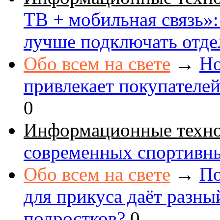
ТВ + мобильная связь»: 
лучше подключать отде
Обо всем на свете
→
Но
привлекает покупателе
0
Информационные техн
современных спортивн
Обо всем на свете
→
По
для прикуса даёт разны
подростков?
0