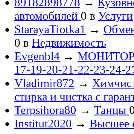
89182898778
→
Кузовн
автомобилей
0
в
Услуги
StarayaTiotka1
→
Обмен
0
в
Недвижимость
Evgenbl4
→
МОНИТОРЫ 
17-19-20-21-22-23-24-
Vladimir872
→
Химчист
стирка и чистка с гаран
Terpsihora80
→
Танцы
Institut2020
→
Высшее 