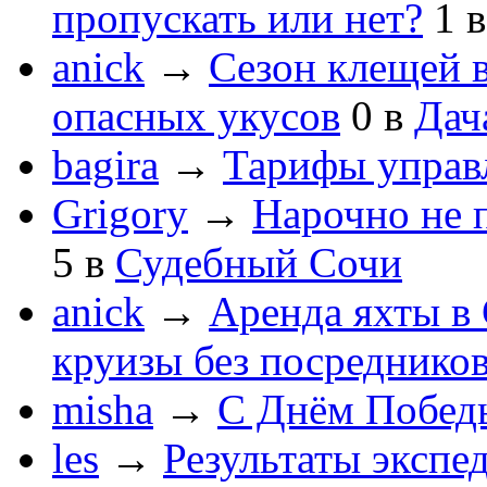
пропускать или нет?
1
anick
→
Сезон клещей в
опасных укусов
0
в
Дач
bagira
→
Тарифы управ
Grigory
→
Нарочно не 
5
в
Судебный Сочи
anick
→
Аренда яхты в 
круизы без посреднико
misha
→
С Днём Побед
les
→
Результаты экспе