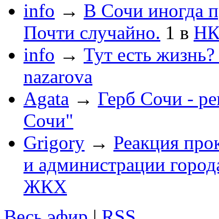
info
→
В Сочи иногда п
Почти случайно.
1
в
НК
info
→
Тут есть жизнь?
nazarova
Agata
→
Герб Сочи - р
Сочи"
Grigory
→
Реакция про
и администрации город
ЖКХ
Весь эфир
|
RSS