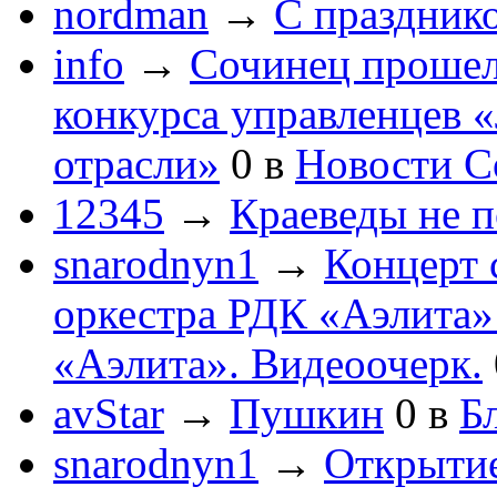
nordman
→
С праздник
info
→
Сочинец прошел
конкурса управленцев 
отрасли»
0
в
Новости С
12345
→
Краеведы не 
snarodnyn1
→
Концерт 
оркестра РДК «Аэлита
«Аэлита». Видеоочерк.
avStar
→
Пушкин
0
в
Бл
snarodnyn1
→
Открытие