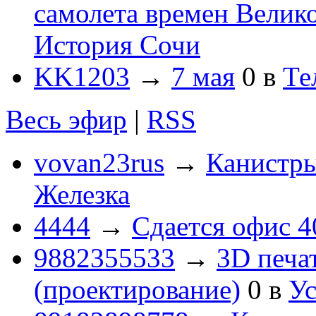
самолета времен Велик
История Сочи
KK1203
→
7 мая
0
в
Те
Весь эфир
|
RSS
vovan23rus
→
Канистры
Железка
4444
→
Сдается офис 4
9882355533
→
3D печа
(проектирование)
0
в
Ус