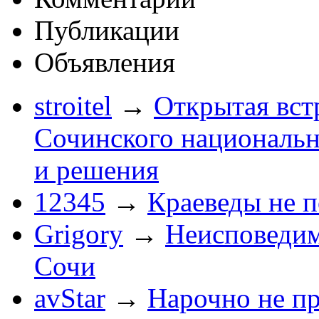
Публикации
Объявления
stroitel
→
Открытая вст
Сочинского национальн
и решения
12345
→
Краеведы не 
Grigory
→
Неисповеди
Сочи
avStar
→
Нарочно не п