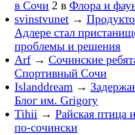
в Сочи
2
в
Флора и фау
svinstvunet
→
Продукто
Адлере стал пристанище
проблемы и решения
Arf
→
Сочинские ребят
Спортивный Сочи
Islanddream
→
Задержа
Блог им. Grigory
Tihii
→
Райская птица 
по-cочински