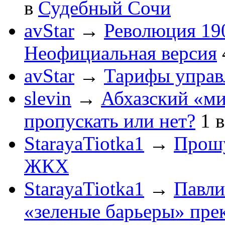
в
Судебный Сочи
avStar
→
Революция 190
Неофициальная версия
avStar
→
Тарифы упра
slevin
→
Абхазский «ми
пропускать или нет?
1
StarayaTiotka1
→
Прошу
ЖКХ
StarayaTiotka1
→
Павли
«зеленые барьеры» пре