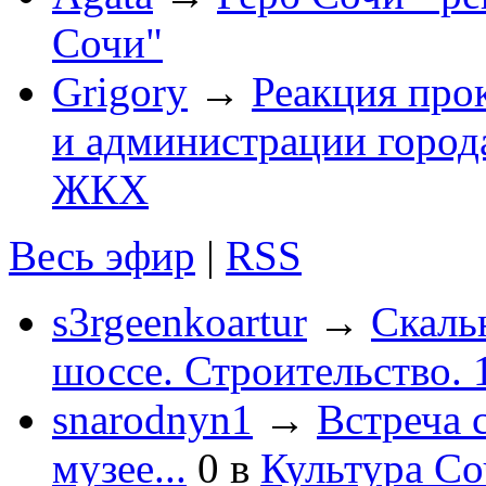
Сочи"
Grigory
→
Реакция про
и администрации город
ЖКХ
Весь эфир
|
RSS
s3rgeenkoartur
→
Скаль
шоссе. Строительство. 
snarodnyn1
→
Встреча 
музее...
0
в
Культура С