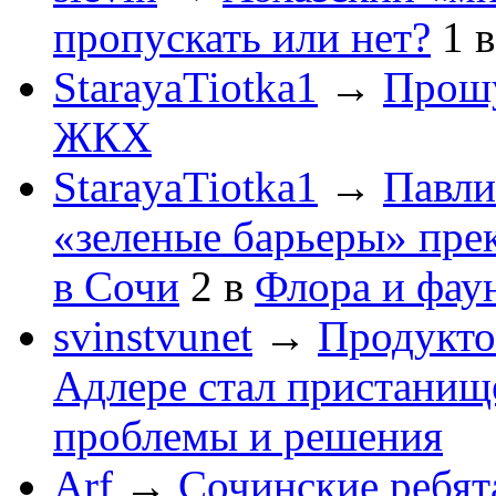
пропускать или нет?
1
StarayaTiotka1
→
Прошу
ЖКХ
StarayaTiotka1
→
Павли
«зеленые барьеры» пре
в Сочи
2
в
Флора и фау
svinstvunet
→
Продукто
Адлере стал пристанище
проблемы и решения
Arf
→
Сочинские ребят