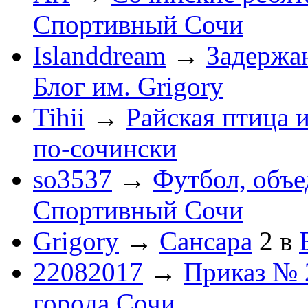
Спортивный Сочи
Islanddream
→
Задержа
Блог им. Grigory
Tihii
→
Райская птица 
по-cочински
so3537
→
Футбол, объ
Спортивный Сочи
Grigory
→
Сансара
2
в
22082017
→
Приказ № 
города Сочи