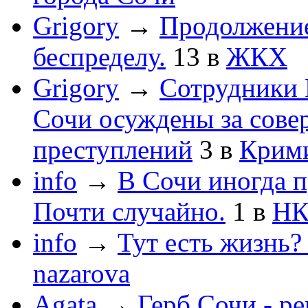
Grigory
→
Продолжени
беспределу.
13
в
ЖКХ
Grigory
→
Сотрудники 
Сочи осуждены за сов
преступлений
3
в
Крим
info
→
В Сочи иногда п
Почти случайно.
1
в
НК
info
→
Тут есть жизнь?
nazarova
Agata
→
Герб Сочи - р