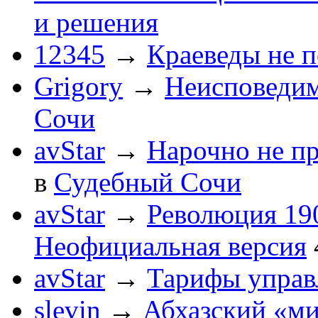
и решения
12345
→
Краеведы не 
Grigory
→
Неисповеди
Сочи
avStar
→
Нарочно не п
в
Судебный Сочи
avStar
→
Революция 190
Неофициальная версия
avStar
→
Тарифы упра
slevin
→
Абхазский «ми