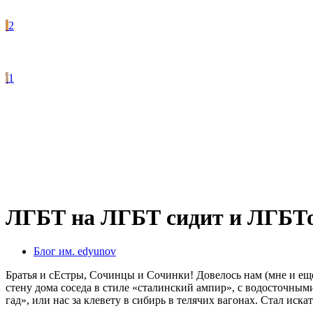
2
1
ЛГБТ на ЛГБТ сидит и ЛГБТом
Блог им. edyunov
Братья и сЕстры, Сочинцы и Сочинки! Довелось нам (мне и ещё
стену дома соседа в стиле «сталинский ампир», с водосточным
гад», или нас за клевету в сибирь в телячих вагонах. Стал иск