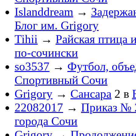
Islanddream
→
Задержа
Блог им. Grigory
Tihii
→
Райская птица 
по-cочински
so3537
→
Футбол, объ
Спортивный Сочи
Grigory
→
Сансара
2
в
22082017
→
Приказ № 
города Сочи
Grigory
→
Продолжени