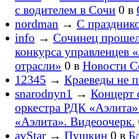
с водителем в Сочи
0
в
nordman
→
С праздник
info
→
Сочинец прошел
конкурса управленцев 
отрасли»
0
в
Новости С
12345
→
Краеведы не 
snarodnyn1
→
Концерт 
оркестра РДК «Аэлита
«Аэлита». Видеоочерк.
avStar
→
Пушкин
0
в
Бл