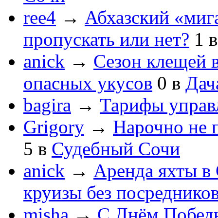
ree4
→
Абхазский «мига
пропускать или нет?
1
anick
→
Сезон клещей в
опасных укусов
0
в
Дач
bagira
→
Тарифы управ
Grigory
→
Нарочно не 
5
в
Судебный Сочи
anick
→
Аренда яхты в 
круизы без посреднико
misha
→
С Днём Побед