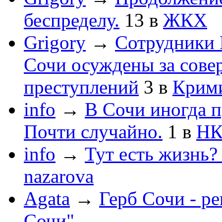
беспределу.
13
в
ЖКХ
Grigory
→
Сотрудники 
Сочи осуждены за сов
преступлений
3
в
Крим
info
→
В Сочи иногда п
Почти случайно.
1
в
НК
info
→
Тут есть жизнь?
nazarova
Agata
→
Герб Сочи - р
Сочи"