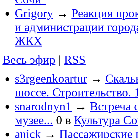
Grigory
→
Реакция про
и администрации город
ЖКХ
Весь эфир
|
RSS
s3rgeenkoartur
→
Скаль
шоссе. Строительство. 
snarodnyn1
→
Встреча 
музее...
0
в
Культура С
anick
→
Пассажирские п