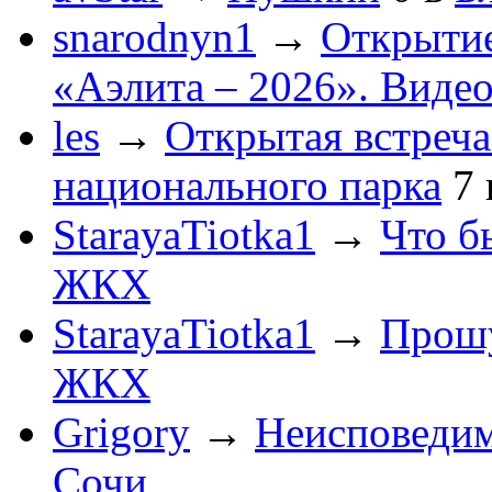
snarodnyn1
→
Открытие
«Аэлита – 2026». Видео
les
→
Открытая встреча
национального парка
7
StarayaTiotka1
→
Что б
ЖКХ
StarayaTiotka1
→
Прошу
ЖКХ
Grigory
→
Неисповеди
Сочи