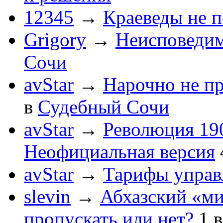
12345
→
Краеведы не 
Grigory
→
Неисповеди
Сочи
avStar
→
Нарочно не п
в
Судебный Сочи
avStar
→
Революция 190
Неофициальная версия
avStar
→
Тарифы упра
slevin
→
Абхазский «ми
пропускать или нет?
1