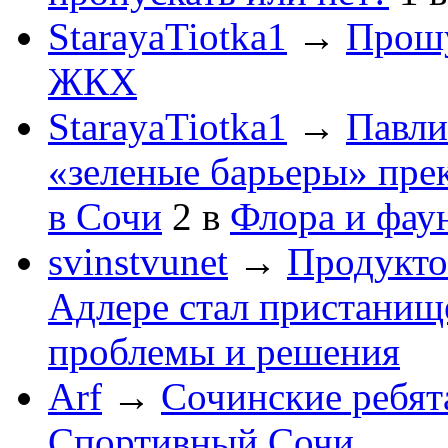
StarayaTiotka1
→
Прошу
ЖКХ
StarayaTiotka1
→
Павли
«зеленые барьеры» пре
в Сочи
2
в
Флора и фау
svinstvunet
→
Продукто
Адлере стал пристанище
проблемы и решения
Arf
→
Сочинские ребят
Спортивный Сочи