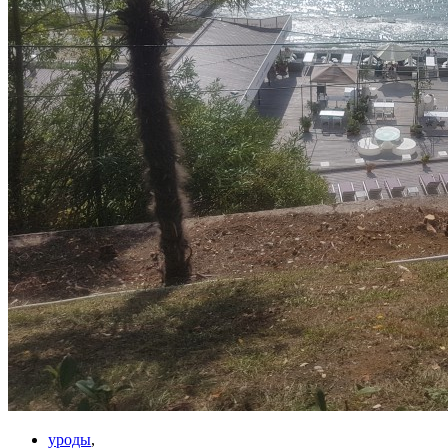
уроды
,