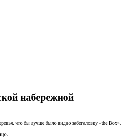
ской набережной
евья, что бы лучше было видно забегаловку «the Box».
ицо.