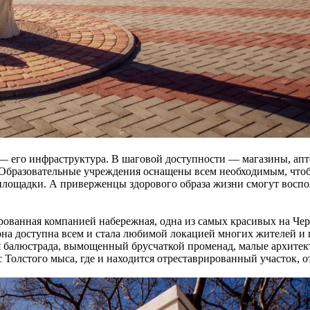
— его инфраструктура. В шаговой доступности — магазины, апт
. Образовательные учреждения оснащены всем необходимым, что
площадки. А приверженцы здорового образа жизни смогут восп
рованная компанией набережная, одна из самых красивых на Че
она доступна всем и стала любимой локацией многих жителей и г
 балюстрада, вымощенный брусчаткой променад, малые архитек
 Толстого мыса, где и находится отреставрированный участок, 