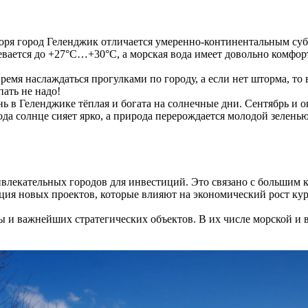
ря город Геленджик отличается умеренно-континентальным субт
гревается до +27°C…+30°C, а морская вода имеет довольно комфо
 время наслаждаться прогулками по городу, а если нет шторма, т
пать не надо!
ь в Геленджике тёплая и богата на солнечные дни. Сентябрь и 
года солнце сияет ярко, а природа перерождается молодой зелен
влекательных городов для инвестиций. Это связано с большим к
ция новых проектов, которые влияют на экономический рост кур
 и важнейших стратегических объектов. В их числе морской и 