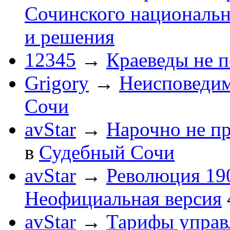
Сочинского национальн
и решения
12345
→
Краеведы не 
Grigory
→
Неисповеди
Сочи
avStar
→
Нарочно не п
в
Судебный Сочи
avStar
→
Революция 190
Неофициальная версия
avStar
→
Тарифы упра