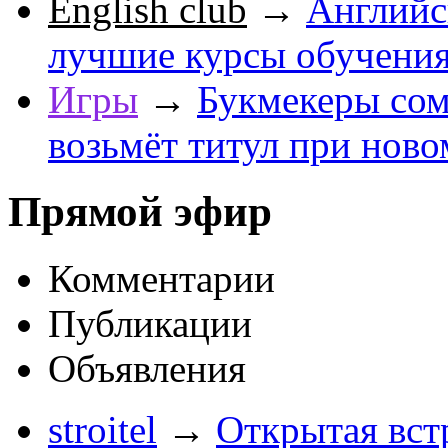
English club
→
Английс
лучшие курсы обучени
Игры
→
Букмекеры сом
возьмёт титул при ново
Прямой эфир
Комментарии
Публикации
Объявления
stroitel
→
Открытая вст