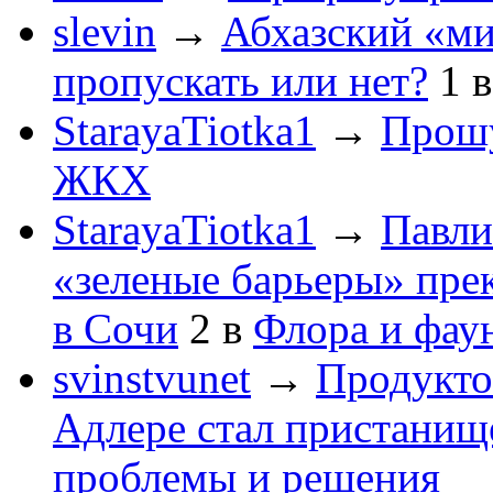
slevin
→
Абхазский «ми
пропускать или нет?
1
StarayaTiotka1
→
Прошу
ЖКХ
StarayaTiotka1
→
Павли
«зеленые барьеры» пре
в Сочи
2
в
Флора и фау
svinstvunet
→
Продукто
Адлере стал пристанище
проблемы и решения