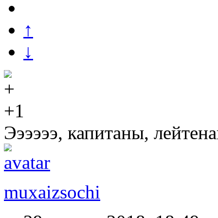
↑
↓
+1
Ээээээ, капитаны, лейтен
muxaizsochi