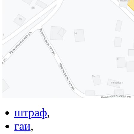
штраф
,
гаи
,