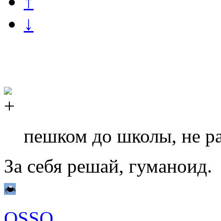
↑
↓
пешком до школы, не ра
За себя решай, гуманоид.
OSSO