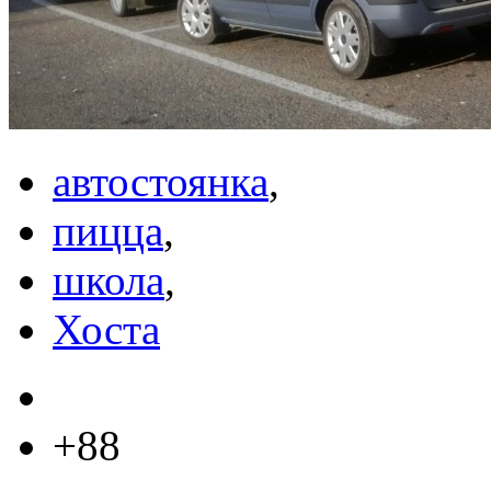
автостоянка
,
пицца
,
школа
,
Хоста
+88