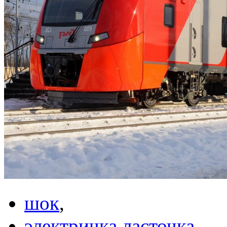
шок
,
электричка ласточка
,