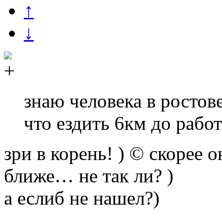
↑
↓
знаю человека в ростов
что ездить 6км до раб
зри в корень! ) © скорее о
ближе… не так ли? )
а еслиб не нашел?)