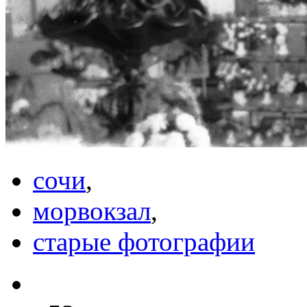
сочи
,
морвокзал
,
старые фотографии