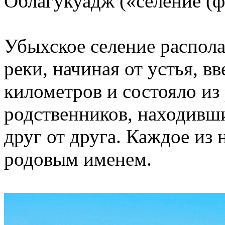
Облагукуадж («селение (ф
Убыхское селение распола
реки, начиная от устья, в
километров и состояло из
родственников, находивш
друг от друга. Каждое из
родовым именем.