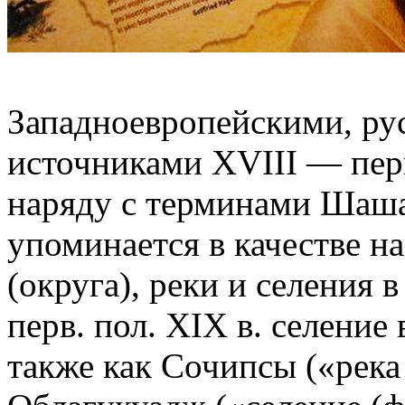
Западноевропейскими, ру
источниками XVIII — перв
наряду с терминами Шаша
упоминается в качестве н
(округа), реки и селения 
перв. пол. XIX в. селение
также как Сочипсы («река