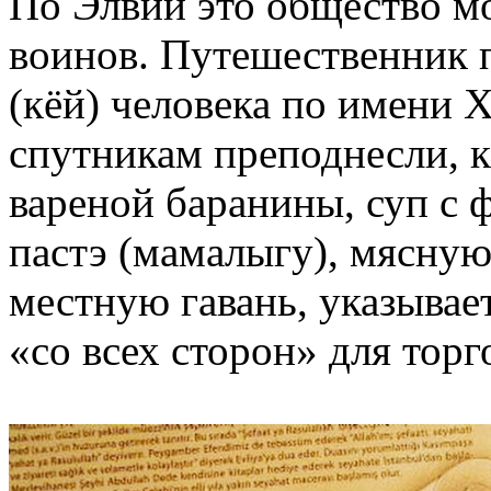
По Элвии это общество мо
воинов. Путешественник п
(кёй) человека по имени Х
спутникам преподнесли, к
вареной баранины, суп с 
пастэ (мамалыгу), мясную
местную гавань, указывает
«со всех сторон» для тор