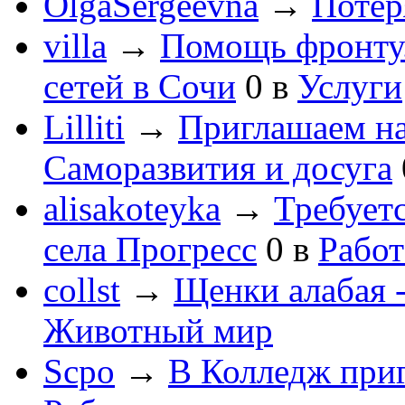
OlgaSergeevna
→
Потеря
villa
→
Помощь фронту
сетей в Сочи
0
в
Услуги
Lilliti
→
Приглашаем на
Саморазвития и досуга
alisakoteyka
→
Требует
села Прогресс
0
в
Работ
collst
→
Щенки алабая -
Животный мир
Scpo
→
В Колледж при