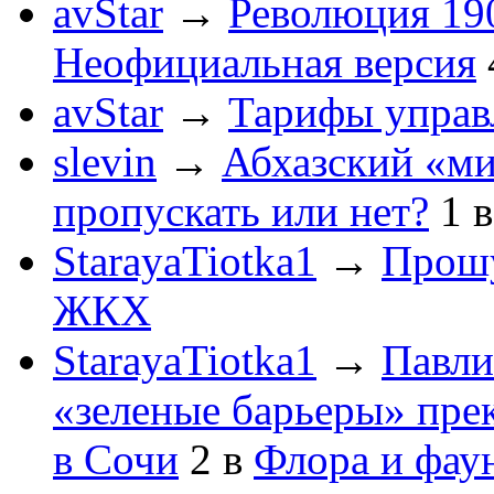
avStar
→
Революция 190
Неофициальная версия
avStar
→
Тарифы упра
slevin
→
Абхазский «ми
пропускать или нет?
1
StarayaTiotka1
→
Прошу
ЖКХ
StarayaTiotka1
→
Павли
«зеленые барьеры» пре
в Сочи
2
в
Флора и фау