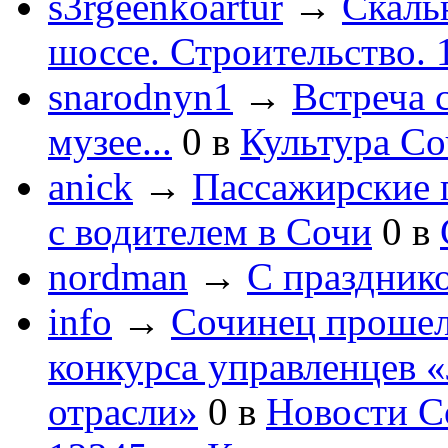
s3rgeenkoartur
→
Скаль
шоссе. Строительство. 
snarodnyn1
→
Встреча 
музее...
0
в
Культура С
anick
→
Пассажирские п
с водителем в Сочи
0
в
nordman
→
С праздник
info
→
Сочинец прошел
конкурса управленцев 
отрасли»
0
в
Новости С