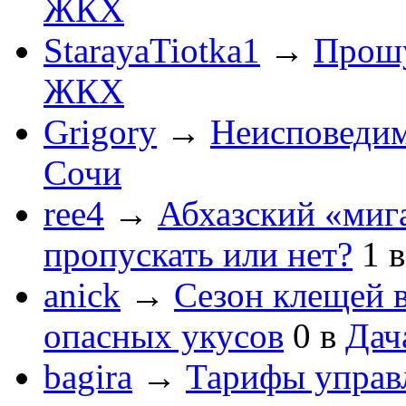
ЖКХ
StarayaTiotka1
→
Прошу
ЖКХ
Grigory
→
Неисповеди
Сочи
ree4
→
Абхазский «мига
пропускать или нет?
1
anick
→
Сезон клещей в
опасных укусов
0
в
Дач
bagira
→
Тарифы управ