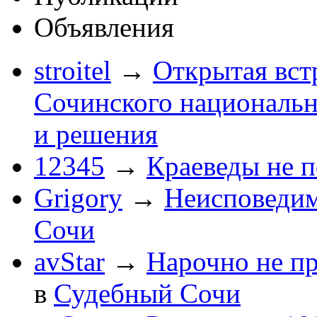
Объявления
stroitel
→
Открытая вст
Сочинского национальн
и решения
12345
→
Краеведы не 
Grigory
→
Неисповеди
Сочи
avStar
→
Нарочно не п
в
Судебный Сочи