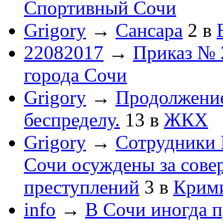
Спортивный Сочи
Grigory
→
Сансара
2
в
22082017
→
Приказ № 
города Сочи
Grigory
→
Продолжени
беспределу.
13
в
ЖКХ
Grigory
→
Сотрудники 
Сочи осуждены за сов
преступлений
3
в
Крим
info
→
В Сочи иногда п