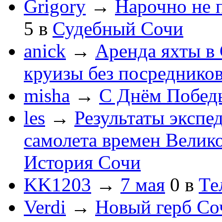
Grigory
→
Нарочно не 
5
в
Судебный Сочи
anick
→
Аренда яхты в 
круизы без посреднико
misha
→
С Днём Побед
les
→
Результаты экспе
самолета времен Велик
История Сочи
KK1203
→
7 мая
0
в
Те
Verdi
→
Новый герб Со