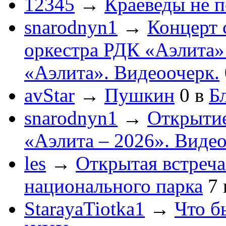
12345
→
Краеведы не 
snarodnyn1
→
Концерт 
оркестра РДК «Аэлита
«Аэлита». Видеоочерк.
avStar
→
Пушкин
0
в
Бл
snarodnyn1
→
Открытие
«Аэлита – 2026». Видео
les
→
Открытая встреча
национального парка
7
StarayaTiotka1
→
Что б