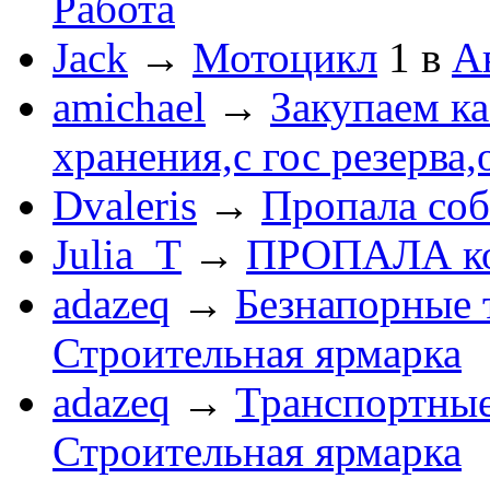
Работа
Jack
→
Мотоцикл
1
в
А
amichael
→
Закупаем к
хранения,с гос резерва,
Dvaleris
→
Пропала соб
Julia_T
→
ПРОПАЛА к
adazeq
→
Безнапорные 
Строительная ярмарка
adazeq
→
Транспортные
Строительная ярмарка