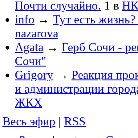
Почти случайно.
1
в
НК
info
→
Тут есть жизнь?
nazarova
Agata
→
Герб Сочи - р
Сочи"
Grigory
→
Реакция про
и администрации город
ЖКХ
Весь эфир
|
RSS