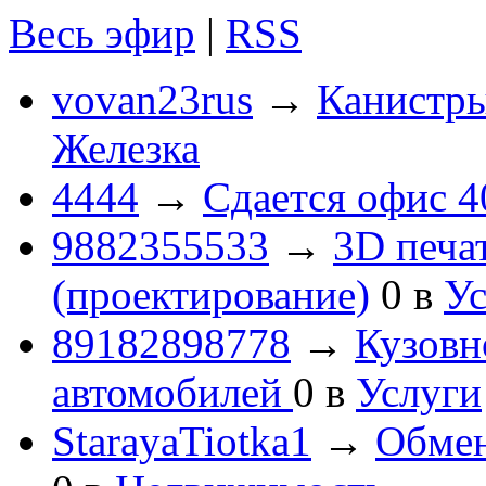
Весь эфир
|
RSS
vovan23rus
→
Канистры
Железка
4444
→
Сдается офис 4
9882355533
→
3D печа
(проектирование)
0
в
Ус
89182898778
→
Кузовн
автомобилей
0
в
Услуги
StarayaTiotka1
→
Обмен