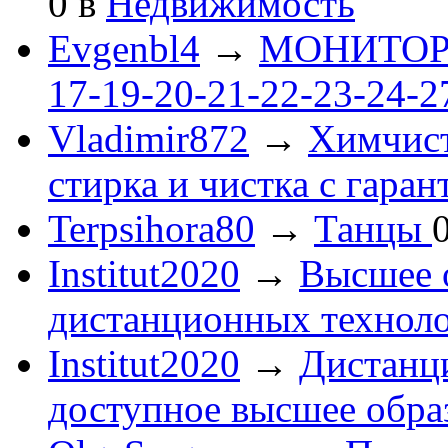
0
в
Недвижимость
Evgenbl4
→
МОНИТОРЫ 
17-19-20-21-22-23-24-
Vladimir872
→
Химчист
стирка и чистка с гаран
Terpsihora80
→
Танцы
Institut2020
→
Высшее 
дистанционных технол
Institut2020
→
Дистанц
доступное высшее обра