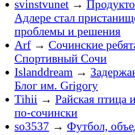
svinstvunet
→
Продукто
Адлере стал пристанище
проблемы и решения
Arf
→
Сочинские ребят
Спортивный Сочи
Islanddream
→
Задержа
Блог им. Grigory
Tihii
→
Райская птица 
по-cочински
so3537
→
Футбол, объ