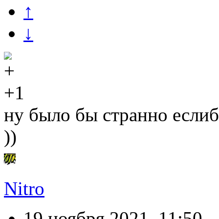
↑
↓
+1
ну было бы странно еслиб
))
Nitro
19 ноября 2021, 11:50