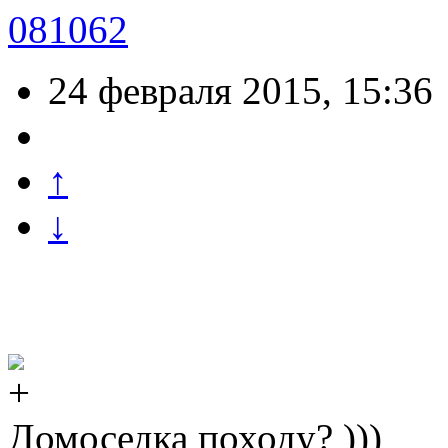
081062
24 февраля 2015, 15:36
↑
↓
Домоседка походу? )))