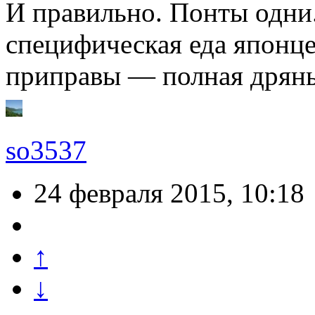
И правильно. Понты одни.
специфическая еда японце
приправы — полная дрянь,
so3537
24 февраля 2015, 10:18
↑
↓