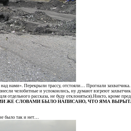
я над нами». Перекрыли трассу, отстояли… Прогнали захватчика
несли челобитные и успокоились, ну думают взгреют захватчика
ля отдельного рассказа, не буду отклоняться).Никто, кроме пре
МИ ЖЕ СЛОВАМИ БЫЛО НАПИСАНО, ЧТО ЯМА ВЫРЫТА
не было так и нет…