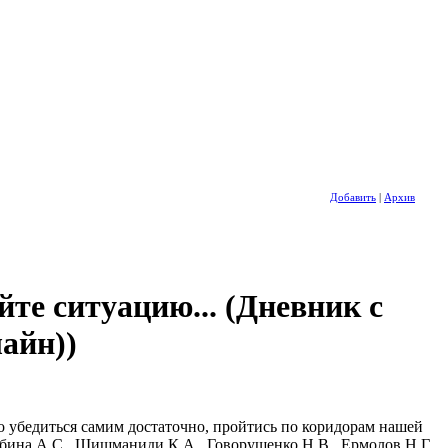
Добавить
|
Архив
йте ситуацию... (Дневник с
айн))
но убедиться самим достаточно, пройтись по коридорам нашей
бина А.С., Шишманиди К.А., Говорущенко Н.В., Ермолов Н.Г.,