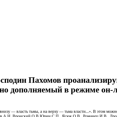
Господин Пахомов проанализиру
нно дополняемый в режиме он-л
внизу — власть тьмы, а на верху — тьма власти...». В этом мож
в А.Н. Вронский О.В.Юрин С.П., Ясюк О.В., Романец И.В., Дро