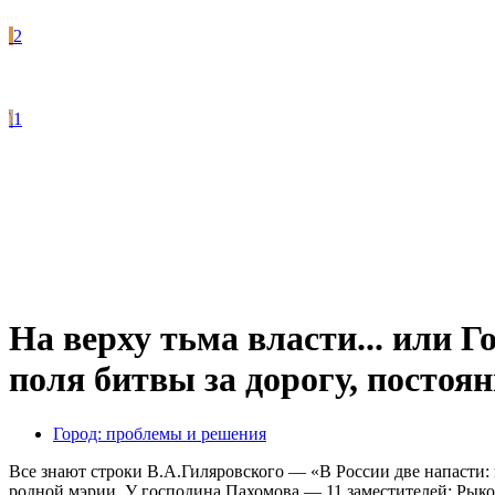
2
1
На верху тьма власти... или 
поля битвы за дорогу, постоя
Город: проблемы и решения
Все знают строки В.А.Гиляровского — «В России две напасти: 
родной мэрии. У господина Пахомова — 11 заместителей: Рыко