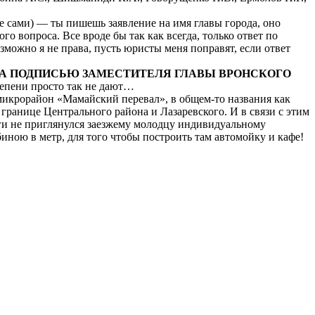
те сами) — ты пишешь заявление на имя главы города, оно
го вопроса. Все вроде бы так как всегда, только ответ по
зможно я не права, пусть юристы меня поправят, если ответ
ЗА ПОДПИСЬЮ ЗАМЕСТИТЕЛЯ ГЛАВЫ ВРОНСКОГО
тепени просто так не дают…
 микрорайон «Мамайский перевал», в общем-то названия как
 границе Центрального района и Лазаревского. И в связи с этим
ги не приглянулся заезжему молодцу индивидуальному
ною в метр, для того чтобы построить там автомойку и кафе!