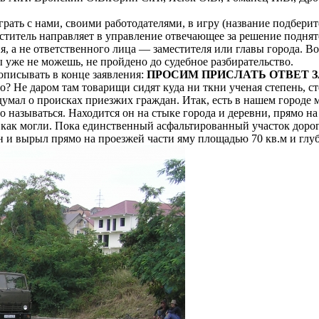
играть с нами, своими работодателями, в игру (название подбери
еститель направляет в управление отвечающее за решение поднято
, а не ответственного лица — заместителя или главы города. Во
ы уже не можешь, не пройдено до судебное разбирательство.
писывать в конце заявления:
ПРОСИМ ПРИСЛАТЬ ОТВЕТ 
о? Не даром там товарищи сидят куда ни ткни ученая степень, с
 думал о происках приезжих граждан. Итак, есть в нашем городе
о называться. Находится он на стыке города и деревни, прямо на
 как могли. Пока единственный асфальтированный участок доро
и вырыл прямо на проезжей части яму площадью 70 кв.м и глуби