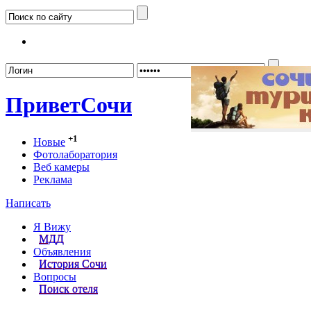
Забыл
Привет
Сочи
+1
Новые
Фотолаборатория
Веб камеры
Реклама
Написать
Я Вижу
МДД
Объявления
История Сочи
Вопросы
Поиск отеля