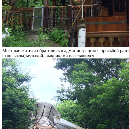
Местные жители обратились в администрацию с просьбой разоб
шашлыком, музыкой, выкриками веселящихся.