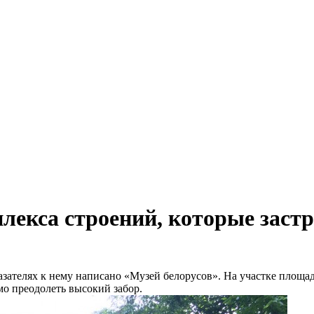
плекса строений, которые зас
азателях к нему написано «Музей белорусов». На участке площа
мо преодолеть высокий забор.