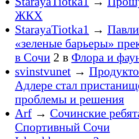
StarayaTiotka1
→
Прошу
ЖКХ
StarayaTiotka1
→
Павли
«зеленые барьеры» пре
в Сочи
2
в
Флора и фау
svinstvunet
→
Продукто
Адлере стал пристанище
проблемы и решения
Arf
→
Сочинские ребят
Спортивный Сочи