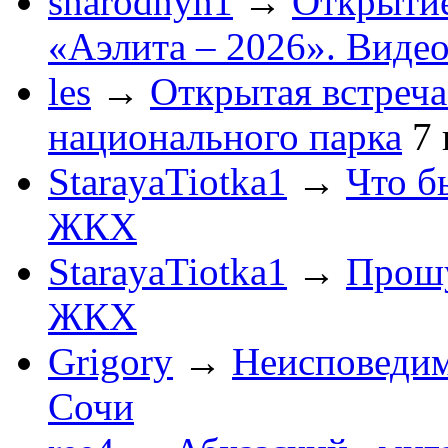
snarodnyn1
→
Открытие
«Аэлита – 2026». Видео
les
→
Открытая встреча
национального парка
7
StarayaTiotka1
→
Что б
ЖКХ
StarayaTiotka1
→
Прошу
ЖКХ
Grigory
→
Неисповеди
Сочи