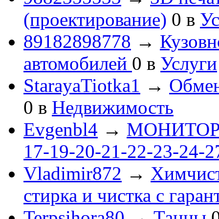
(проектирование)
0
в
Ус
89182898778
→
Кузовн
автомобилей
0
в
Услуги
StarayaTiotka1
→
Обмен
0
в
Недвижимость
Evgenbl4
→
МОНИТОРЫ 
17-19-20-21-22-23-24-
Vladimir872
→
Химчист
стирка и чистка с гаран
Terpsihora80
→
Танцы