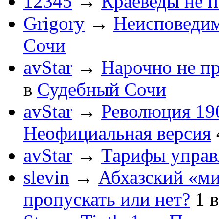
12345
→
Краеведы не 
Grigory
→
Неисповеди
Сочи
avStar
→
Нарочно не п
в
Судебный Сочи
avStar
→
Революция 190
Неофициальная версия
avStar
→
Тарифы упра
slevin
→
Абхазский «ми
пропускать или нет?
1