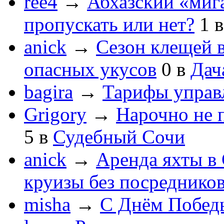
ree4
→
Абхазский «мига
пропускать или нет?
1
anick
→
Сезон клещей в
опасных укусов
0
в
Дач
bagira
→
Тарифы управ
Grigory
→
Нарочно не 
5
в
Судебный Сочи
anick
→
Аренда яхты в 
круизы без посреднико
misha
→
С Днём Побед