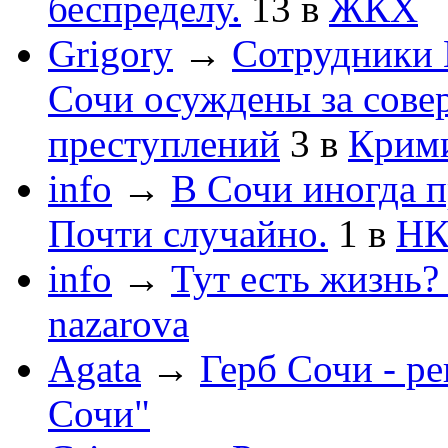
беспределу.
13
в
ЖКХ
Grigory
→
Сотрудники 
Сочи осуждены за сов
преступлений
3
в
Крим
info
→
В Сочи иногда п
Почти случайно.
1
в
НК
info
→
Тут есть жизнь?
nazarova
Agata
→
Герб Сочи - р
Сочи"