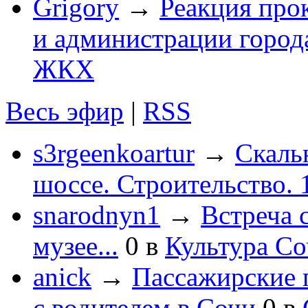
Grigory
→
Реакция про
и администрации город
ЖКХ
Весь эфир
|
RSS
s3rgeenkoartur
→
Скаль
шоссе. Строительство. 
snarodnyn1
→
Встреча 
музее...
0
в
Культура С
anick
→
Пассажирские п
с водителем в Сочи
0
в