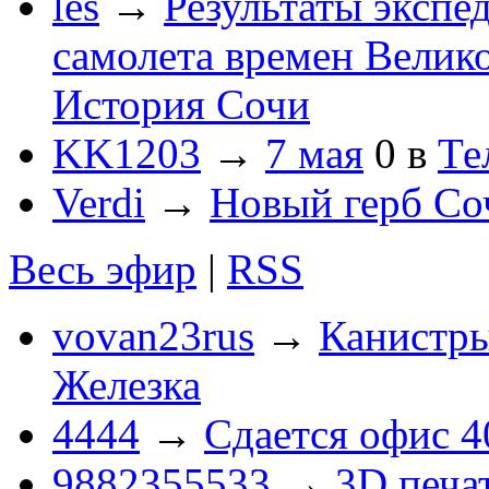
les
→
Результаты экспе
самолета времен Велик
История Сочи
KK1203
→
7 мая
0
в
Те
Verdi
→
Новый герб Со
Весь эфир
|
RSS
vovan23rus
→
Канистры
Железка
4444
→
Сдается офис 4
9882355533
→
3D печа