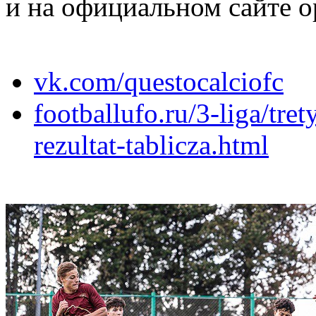
и на официальном сайте о
vk.com/questocalciofc
footballufo.ru/3-liga/tre
rezultat-tablicza.html