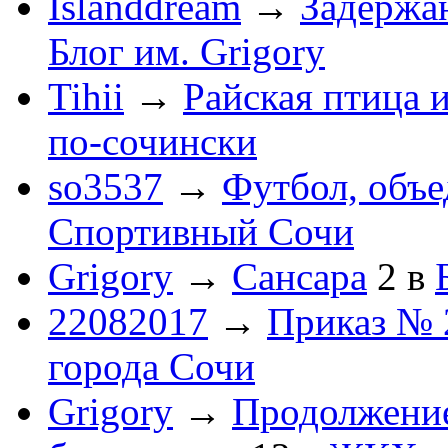
Islanddream
→
Задержа
Блог им. Grigory
Tihii
→
Райская птица 
по-cочински
so3537
→
Футбол, объ
Спортивный Сочи
Grigory
→
Сансара
2
в
22082017
→
Приказ № 
города Сочи
Grigory
→
Продолжени