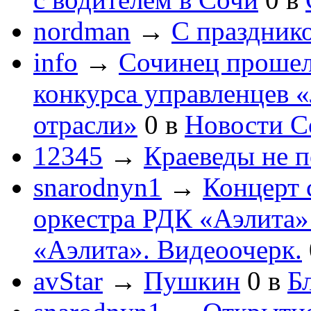
nordman
→
С праздник
info
→
Сочинец прошел
конкурса управленцев 
отрасли»
0
в
Новости С
12345
→
Краеведы не 
snarodnyn1
→
Концерт 
оркестра РДК «Аэлита
«Аэлита». Видеоочерк.
avStar
→
Пушкин
0
в
Бл