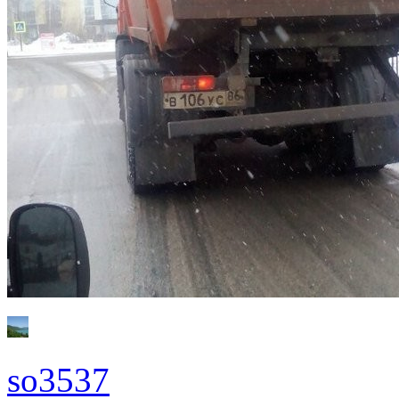
so3537