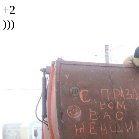
+2
)))