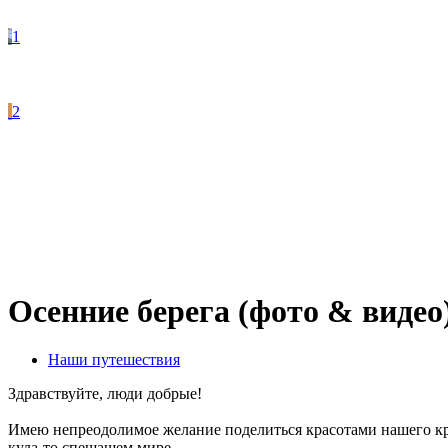
1
2
Осенние берега (фото & видео
Наши путешествия
Здравствуйте, люди добрые!
Имею непреодолимое желание поделиться красотами нашего кра
куда-то спешащем мире.