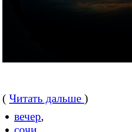
(
Читать дальше
)
вечер
,
сочи
,