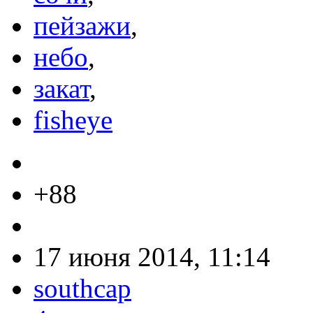
пейзажи
,
небо
,
закат
,
fisheye
+88
17 июня 2014, 11:14
southcap