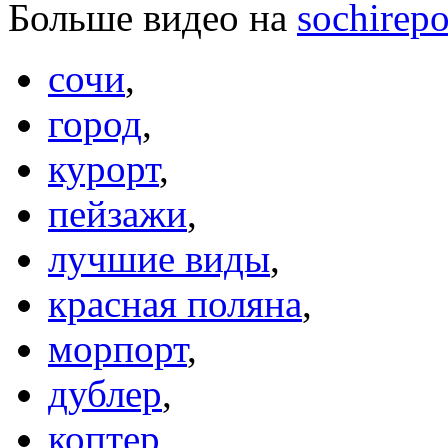
Больше видео на
sochirepo
сочи
,
город
,
курорт
,
пейзажи
,
лучшие виды
,
красная поляна
,
морпорт
,
дублер
,
коптер
,