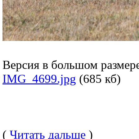
Версия в большом размер
IMG_4699.jpg
(685 кб)
(
Читать дальше
)