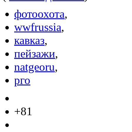
фотоохота
,
wwfrussia
,
кавказ
,
пейзажи
,
natgeoru
,
рго
+81