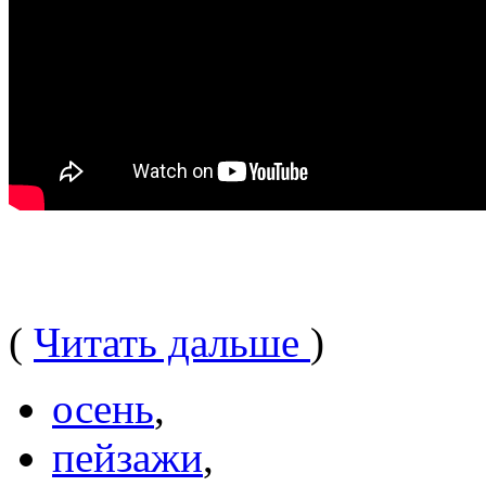
(
Читать дальше
)
осень
,
пейзажи
,