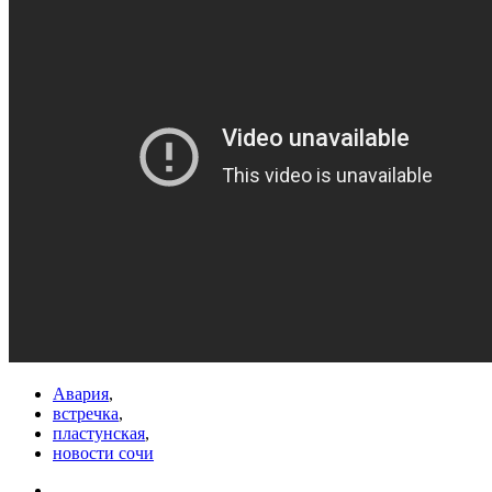
Авария
,
встречка
,
пластунская
,
новости сочи