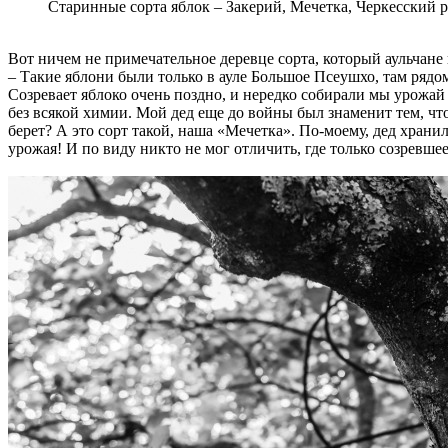
Старинные сорта яблок – Закерий, Мечетка, Черкесский р
Вот ничем не примечательное деревце сорта, который аульчане
– Такие яблони были только в ауле Большое Псеушхо, там рядом
Созревает яблоко очень поздно, и нередко собирали мы урожай 
без всякой химии. Мой дед еще до войны был знаменит тем, что
берет? А это сорт такой, наша «Мечетка». По-моему, дед храни
урожая! И по виду никто не мог отличить, где только созревшее