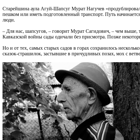
Старейшина аула Агуй-Шапсуг Мурат Нагучев «продублировал»
пешком или иметь подготовленный транспорт. Путь начинается 
люди.
– Для нас, шапсугов, – говорит Мурат Сагидович, – чем выше,
Кавказской войны сады одичали без присмотра. Позже некотор
Но и от тех, самых старых садов в горах сохранилось нескольк
сказок-страшилок, застывшие в причудливых позах, мох с ветв