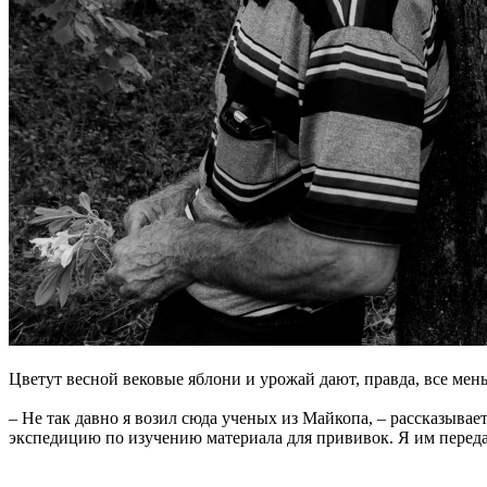
Цветут весной вековые яблони и урожай дают, правда, все мен
– Не так давно я возил сюда ученых из Майкопа, – рассказыва
экспедицию по изучению материала для прививок. Я им переда