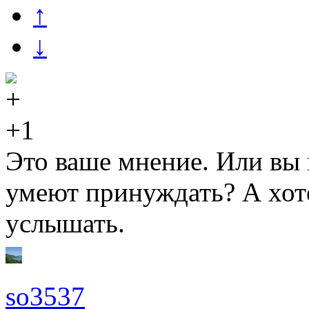
↑
↓
+1
Это ваше мнение. Или вы н
умеют принуждать? А хот
услышать.
so3537