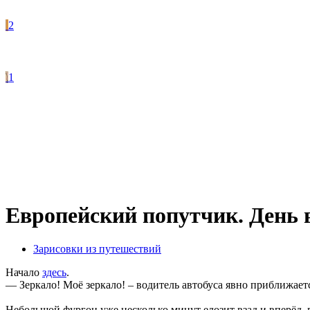
2
1
Европейский попутчик. День 
Зарисовки из путешествий
Начало
здесь
.
— Зеркало! Моё зеркало! – водитель автобуса явно приближаетс
Небольшой фургон уже несколько минут елозит взад и вперёд, 