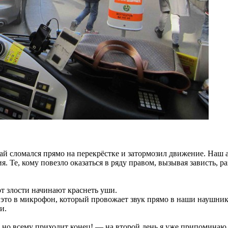
й сломался прямо на перекрёстке и затормозил движение. Наш а
Те, кому повезло оказаться в ряду правом, вызывая зависть, ра
от злости начинают краснеть уши.
 это в микрофон, который провожает звук прямо в наши наушники.
и.
 но всему приходит конец! — на второй день я уже припоминаю 