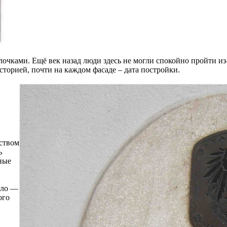
чками. Ещё век назад люди здесь не могли спокойно пройти из-
сторией, почти на каждом фасаде – дата постройки.
вством
ь
ные
зло —
ого