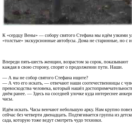
К «сердцу Вены» — собору святого Стефана мы идём узкими уло
«толстые» экскурсионные автобусы. Дома не старинные, но с и
Впереди пять-шесть женщин, возрастом за сорок, показывают
каждая в свою сторону, спорят о продолжении пути. Наши.
— А вы не собор святого Стефана ищите?
— А что его искать, — отвечают наши соотечественницы с чу
превосходства человека, который нашёл достопримечательност
днём ранее. — Здесь на соседней улочке куда интереснее анкер
часы.
Идём искать. Часы венчают небольшую арку. Нам крупно пове
сейчас без четверти двенадцать. Подтягивается группа из детск
сада, которую тоже ведут смотреть чудо техники.