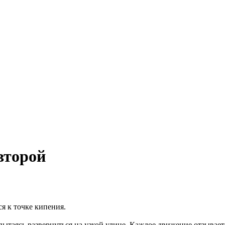
второй
я к точке кипения.
пытаясь развернуться на узкой улице. Каждое движение отзывает