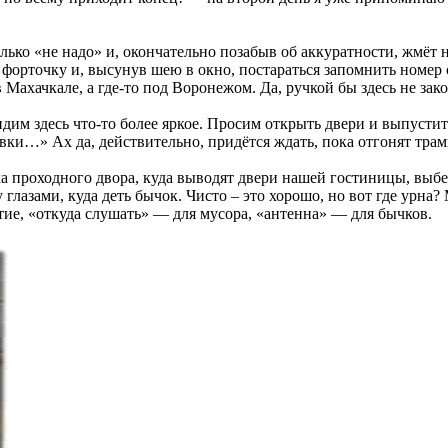
ько «не надо» и, окончательно позабыв об аккуратности, жмёт на
 форточку и, высунув шею в окно, постараться запомнить номер
 Махачкале, а где-то под Воронежом. Да, ручкой бы здесь не за
дим здесь что-то более яркое. Просим открыть двери и выпустить
ки…» Ах да, действительно, придётся ждать, пока отгонят трам
ка проходного двора, куда выводят двери нашей гостиницы, выб
лазами, куда деть бычок. Чисто – это хорошо, но вот где урна? 
ие, «откуда слушать» — для мусора, «антенна» — для бычков.