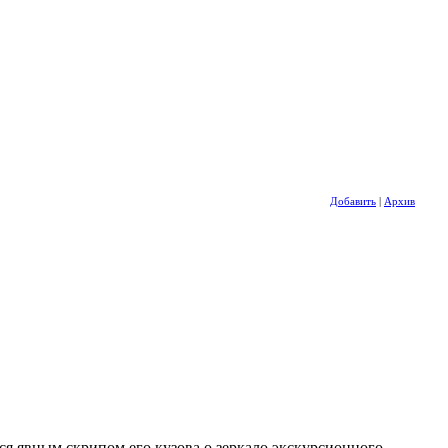
Добавить
|
Архив
ся явным скрипом его кузова о зеркало экскурсионного