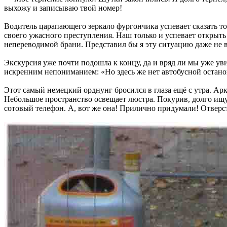
выхожу и записываю твой номер!
Водитель царапающего зеркало фургончика успевает сказать тол
своего ужасного преступления. Наш только и успевает открыть
непереводимой брани. Представил бы я эту ситуацию даже не в
Экскурсия уже почти подошла к концу, да и вряд ли мы уже уви
искренним непониманием: «Но здесь же нет автобусной останов
Этот самый немецкий орднунг бросился в глаза ещё с утра. Ар
Небольшое пространство освещает люстра. Покурив, долго ищу г
сотовый телефон. А, вот же она! Прилично придумали! Отверст