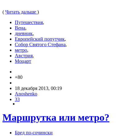
(
Читать дальше
)
Путешествия
,
Вена
,
дневник
,
Европейский попутчик
,
Собор Святого Стефана
,
метро
,
Австрия
,
Моцарт
+80
18 декабря 2013, 00:19
Anoshenko
33
Маршрутка или метро?
Бред по-cочински