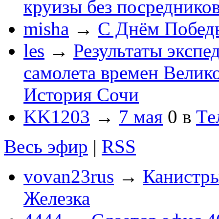
круизы без посреднико
misha
→
С Днём Побед
les
→
Результаты экспе
самолета времен Велик
История Сочи
KK1203
→
7 мая
0
в
Те
Весь эфир
|
RSS
vovan23rus
→
Канистры
Железка