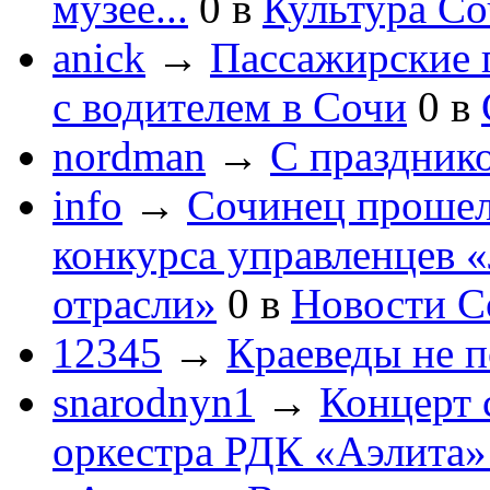
музее...
0
в
Культура С
anick
→
Пассажирские п
с водителем в Сочи
0
в
nordman
→
С праздник
info
→
Сочинец прошел
конкурса управленцев 
отрасли»
0
в
Новости С
12345
→
Краеведы не 
snarodnyn1
→
Концерт 
оркестра РДК «Аэлита