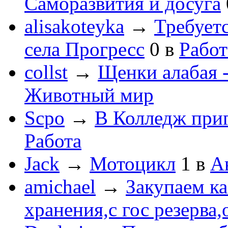
Саморазвития и досуга
alisakoteyka
→
Требует
села Прогресс
0
в
Работ
collst
→
Щенки алабая -
Животный мир
Scpo
→
В Колледж при
Работа
Jack
→
Мотоцикл
1
в
А
amichael
→
Закупаем к
хранения,с гос резерва,