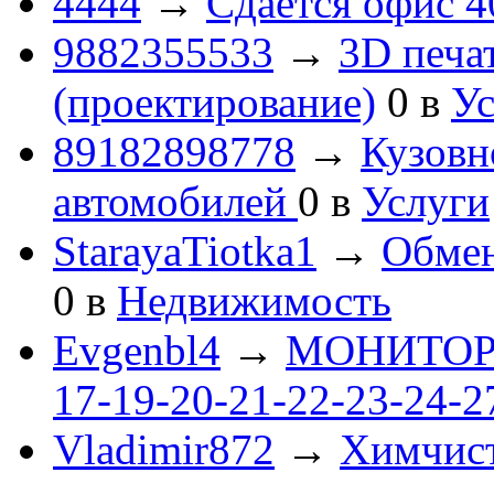
4444
→
Сдается офис 4
9882355533
→
3D печа
(проектирование)
0
в
Ус
89182898778
→
Кузовн
автомобилей
0
в
Услуги
StarayaTiotka1
→
Обмен
0
в
Недвижимость
Evgenbl4
→
МОНИТОРЫ 
17-19-20-21-22-23-24-
Vladimir872
→
Химчист