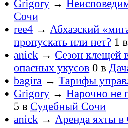
Grigory
→
Неисповеди
Сочи
ree4
→
Абхазский «мига
пропускать или нет?
1
anick
→
Сезон клещей в
опасных укусов
0
в
Дач
bagira
→
Тарифы управ
Grigory
→
Нарочно не 
5
в
Судебный Сочи
anick
→
Аренда яхты в 