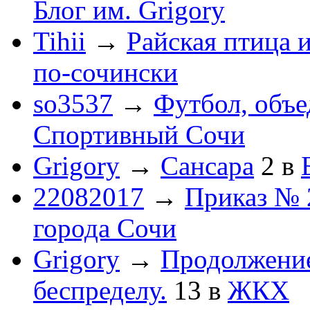
Блог им. Grigory
Tihii
→
Райская птица 
по-cочински
so3537
→
Футбол, объ
Спортивный Сочи
Grigory
→
Сансара
2
в
22082017
→
Приказ № 
города Сочи
Grigory
→
Продолжени
беспределу.
13
в
ЖКХ