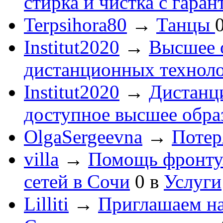
стирка и чистка с гаран
Terpsihora80
→
Танцы
Institut2020
→
Высшее 
дистанционных технол
Institut2020
→
Дистанц
доступное высшее обра
OlgaSergeevna
→
Потеря
villa
→
Помощь фронту
сетей в Сочи
0
в
Услуги
Lilliti
→
Приглашаем на