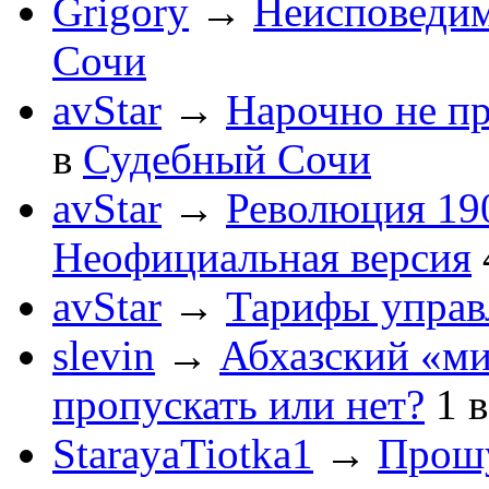
Grigory
→
Неисповеди
Сочи
avStar
→
Нарочно не п
в
Судебный Сочи
avStar
→
Революция 190
Неофициальная версия
avStar
→
Тарифы упра
slevin
→
Абхазский «ми
пропускать или нет?
1
StarayaTiotka1
→
Прошу