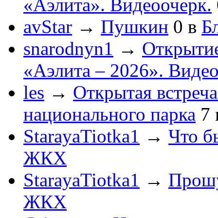
«Аэлита». Видеоочерк.
avStar
→
Пушкин
0
в
Бл
snarodnyn1
→
Открытие
«Аэлита – 2026». Видео
les
→
Открытая встреча
национального парка
7
StarayaTiotka1
→
Что б
ЖКХ
StarayaTiotka1
→
Прошу
ЖКХ