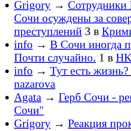
Grigory
→
Сотрудники 
Сочи осуждены за сов
преступлений
3
в
Крим
info
→
В Сочи иногда п
Почти случайно.
1
в
НК
info
→
Тут есть жизнь?
nazarova
Agata
→
Герб Сочи - р
Сочи"
Grigory
→
Реакция про