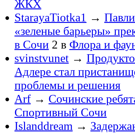
ЖКХ
StarayaTiotka1
→
Павли
«зеленые барьеры» пре
в Сочи
2
в
Флора и фау
svinstvunet
→
Продукто
Адлере стал пристанище
проблемы и решения
Arf
→
Сочинские ребят
Спортивный Сочи
Islanddream
→
Задержа