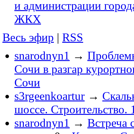
и администрации город
ЖКХ
Весь эфир
|
RSS
snarodnyn1
→
Проблемы
Сочи в разгар курортног
Сочи
s3rgeenkoartur
→
Скаль
шоссе. Строительство. 
snarodnyn1
→
Встреча 