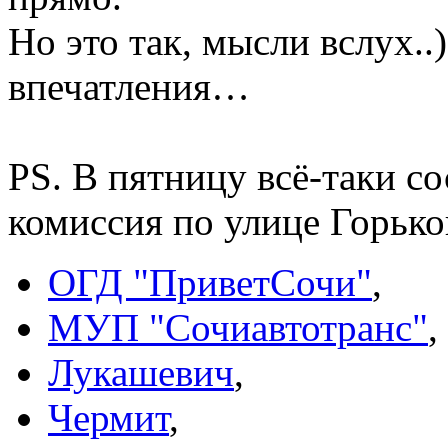
Но это так, мысли вслух..
впечатления…
PS. В пятницу всё-таки с
комиссия по улице Горьког
ОГД "ПриветСочи"
,
МУП "Сочиавтотранс"
,
Лукашевич
,
Чермит
,