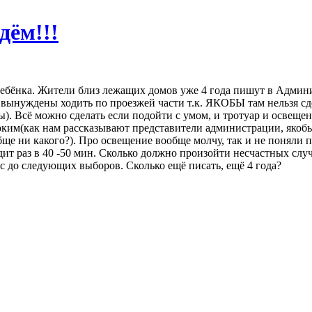
дём!!!
 ребёнка. Жители близ лежащих домов уже 4 года пишут в Админ
вынуждены ходить по проезжей части т.к. ЯКОБЫ там нельзя сде
ы). Всё можно сделать если подойти с умом, и тротуар и освещен
ким(как нам рассказывают представители администрации, якобы о
ообще ни какого?). Про освещение вообще молчу, так и не поняли
 ходит раз в 40 -50 мин. Сколько должно произойти несчастных с
с до следующих выборов. Сколько ещё писать, ещё 4 года?