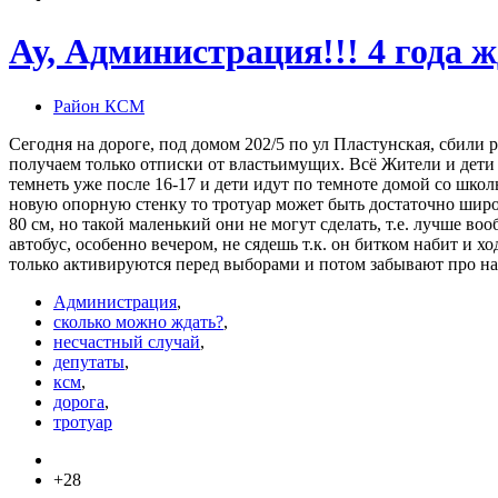
Ау, Администрация!!! 4 года ж
Район КСМ
Сегодня на дороге, под домом 202/5 по ул Пластунская, сбили
получаем только отписки от властьимущих. Всё Жители и дети 
темнеть уже после 16-17 и дети идут по темноте домой со школ
новую опорную стенку то тротуар может быть достаточно широ
80 см, но такой маленький они не могут сделать, т.е. лучше в
автобус, особенно вечером, не сядешь т.к. он битком набит и
только активируются перед выборами и потом забывают про на
Администрация
,
сколько можно ждать?
,
несчастный случай
,
депутаты
,
ксм
,
дорога
,
тротуар
+28