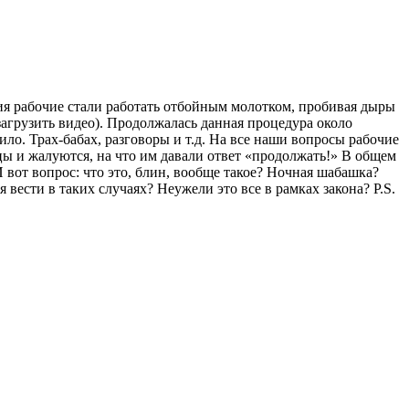
ния рабочие стали работать отбойным молотком, пробивая дыры
загрузить видео). Продолжалась данная процедура около
чило. Трах-бабах, разговоры и т.д. На все наши вопросы рабочие
ьцы и жалуются, на что им давали ответ «продолжать!» В общем
 вот вопрос: что это, блин, вообще такое? Ночная шабашка?
 вести в таких случаях? Неужели это все в рамках закона? P.S.