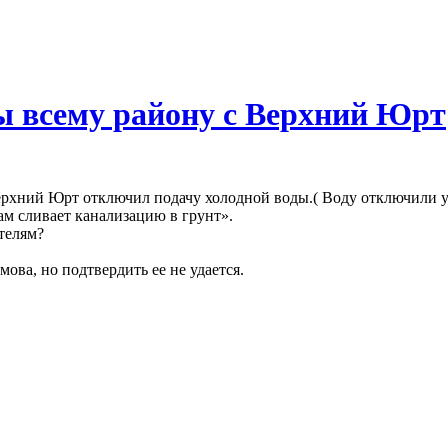
 всему району с Верхний Юрт
ерхний Юрт отключил подачу холодной воды.( Воду отключили утр
там сливает канализацию в грунт».
телям?
ова, но подтвердить ее не удается.