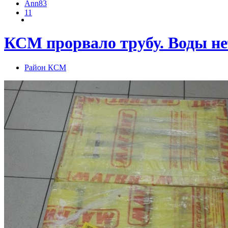
Ann83
11
КСМ прорвало трубу. Воды нет
Район КСМ