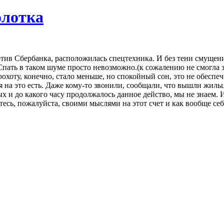
олотка
ротив Сбербанка, расположилась спецтехника. И без тени смуще
Спать в таком шуме просто невозможно.(к сожалению не смогла 
Грохоту, конечно, стало меньше, но спокойный сон, это не обеспе
ия на это есть. Даже кому-то звонили, сообщали, что вышли жил
 и до какого часу продолжалось данное действо, мы не знаем. И
есь, пожалуйста, своими мыслями на этот счет и как вообще себя