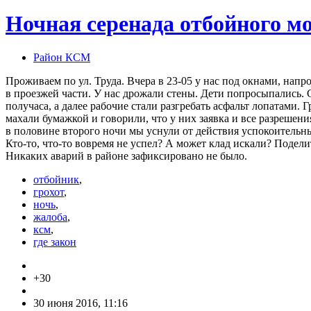
Ночная серенада отбойного м
Район КСМ
Проживаем по ул. Труда. Вчера в 23-05 у нас под окнами, нап
в проезжей части. У нас дрожали стены. Дети попросыпались. 
получаса, а далее рабочие стали разгребать асфальт лопатами. 
махали бумажкой и говорили, что у них заявка и все разрешен
в половине второго ночи мы уснули от действия успокоительных
Кто-то, что-то вовремя не успел? А может клад искали? Поделит
Никаких аварий в районе зафиксировано не было.
отбойник
,
грохот
,
ночь
,
жалоба
,
ксм
,
где закон
+30
30 июня 2016, 11:16