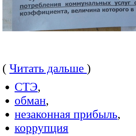
(
Читать дальше
)
СТЭ
,
обман
,
незаконная прибыль
,
коррупция