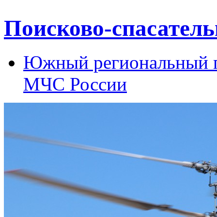
Поисково-спасател
Южный региональный п
МЧС России