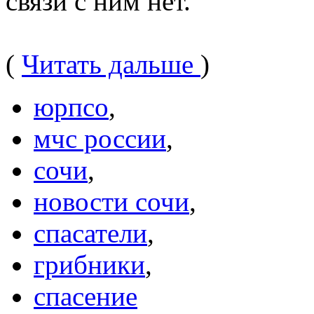
связи с ним нет.
(
Читать дальше
)
юрпсо
,
мчс россии
,
сочи
,
новости сочи
,
спасатели
,
грибники
,
спасение