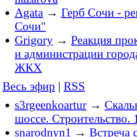
Agata
→
Герб Сочи - р
Сочи"
Grigory
→
Реакция про
и администрации город
ЖКХ
Весь эфир
|
RSS
s3rgeenkoartur
→
Скаль
шоссе. Строительство. 
snarodnyn1
→
Встреча 