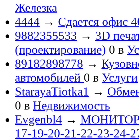
Железка
4444
→
Сдается офис 4
9882355533
→
3D печа
(проектирование)
0
в
Ус
89182898778
→
Кузовн
автомобилей
0
в
Услуги
StarayaTiotka1
→
Обмен
0
в
Недвижимость
Evgenbl4
→
МОНИТОРЫ 
17-19-20-21-22-23-24-