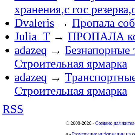
хранения,с гос резерва,
Dvaleris
→
Пропала соб
Julia_T
→
ПРОПАЛА к
adazeq
→
Безнапорные 
Строительная ярмарка
adazeq
→
Транспортные
Строительная ярмарка
RSS
© 2008-2026
-
Создано для жител
¤
-
Размещение информации на с