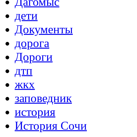
Дагомыс
дети
Документы
дорога
Дороги
дтп
жкх
заповедник
история
История Сочи