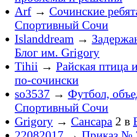
Arf
→
Сочинские ребят
Спортивный Сочи
Islanddream
→
Задержа
Блог им. Grigory
Tihii
→
Райская птица 
по-cочински
so3537
→
Футбол, объ
Спортивный Сочи
Grigory
→
Сансара
2
в
22082017
→
Приказ № 