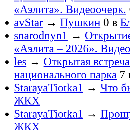
«Аэлита». Видеоочерк.
avStar
→
Пушкин
0
в
Бл
snarodnyn1
→
Открытие
«Аэлита – 2026». Видео
les
→
Открытая встреча
национального парка
7
StarayaTiotka1
→
Что б
ЖКХ
StarayaTiotka1
→
Прошу
ЖКХ