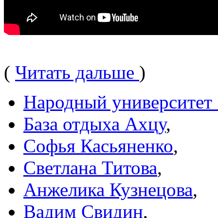
(
Читать дальше
)
Народный университет
База отдыха Ахцу
,
Софья Касьяненко
,
Светлана Титова
,
Анжелика Кузнецова
,
Вадим Свидин
,