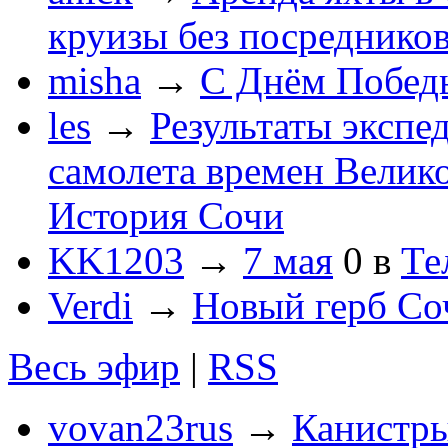
круизы без посреднико
misha
→
С Днём Побед
les
→
Результаты экспе
самолета времен Велик
История Сочи
KK1203
→
7 мая
0
в
Те
Verdi
→
Новый герб Со
Весь эфир
|
RSS
vovan23rus
→
Канистры