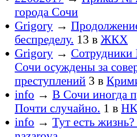
города Сочи
Grigory
→
Продолжени
беспределу.
13
в
ЖКХ
Grigory
→
Сотрудники 
Сочи осуждены за сов
преступлений
3
в
Крим
info
→
В Сочи иногда п
Почти случайно.
1
в
НК
info
→
Тут есть жизнь?
nazarova