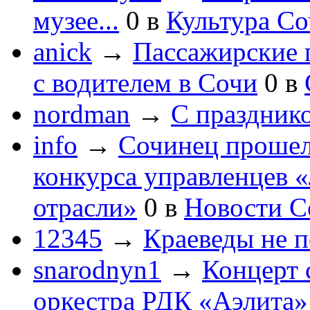
музее...
0
в
Культура С
anick
→
Пассажирские п
с водителем в Сочи
0
в
nordman
→
С праздник
info
→
Сочинец прошел
конкурса управленцев 
отрасли»
0
в
Новости С
12345
→
Краеведы не 
snarodnyn1
→
Концерт 
оркестра РДК «Аэлита