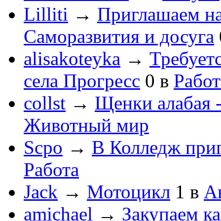
Lilliti
→
Приглашаем на
Саморазвития и досуга
alisakoteyka
→
Требует
села Прогресс
0
в
Работ
collst
→
Щенки алабая -
Животный мир
Scpo
→
В Колледж при
Работа
Jack
→
Мотоцикл
1
в
А
amichael
→
Закупаем к