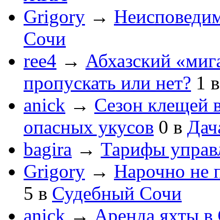
Grigory
→
Неисповеди
Сочи
ree4
→
Абхазский «мига
пропускать или нет?
1
anick
→
Сезон клещей в
опасных укусов
0
в
Дач
bagira
→
Тарифы управ
Grigory
→
Нарочно не 
5
в
Судебный Сочи
anick
→
Аренда яхты в 