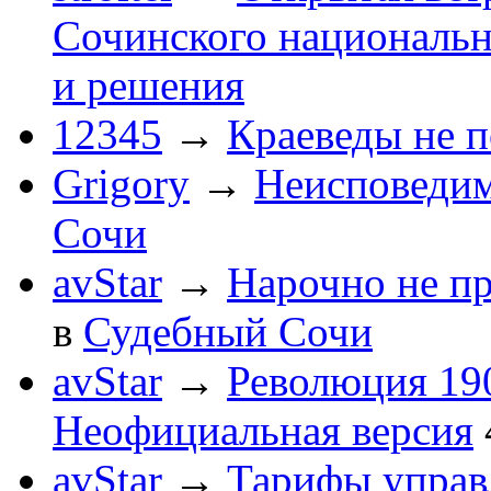
Сочинского национальн
и решения
12345
→
Краеведы не 
Grigory
→
Неисповеди
Сочи
avStar
→
Нарочно не п
в
Судебный Сочи
avStar
→
Революция 190
Неофициальная версия
avStar
→
Тарифы упра