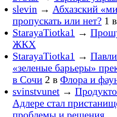
slevin
→
Абхазский «ми
пропускать или нет?
1
StarayaTiotka1
→
Прошу
ЖКХ
StarayaTiotka1
→
Павли
«зеленые барьеры» пре
в Сочи
2
в
Флора и фау
svinstvunet
→
Продукто
Адлере стал пристанище
проблемы и решения