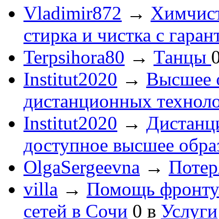
Vladimir872
→
Химчист
стирка и чистка с гаран
Terpsihora80
→
Танцы
Institut2020
→
Высшее 
дистанционных технол
Institut2020
→
Дистанц
доступное высшее обра
OlgaSergeevna
→
Потеря
villa
→
Помощь фронту
сетей в Сочи
0
в
Услуги