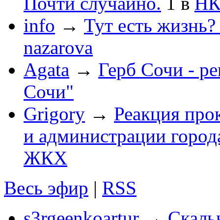
Почти случайно.
1
в
НК
info
→
Тут есть жизнь?
nazarova
Agata
→
Герб Сочи - р
Сочи"
Grigory
→
Реакция про
и администрации город
ЖКХ
Весь эфир
|
RSS
s3rgeenkoartur
→
Скаль