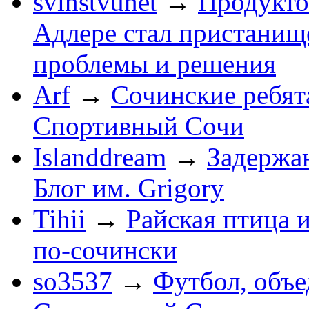
svinstvunet
→
Продукто
Адлере стал пристанище
проблемы и решения
Arf
→
Сочинские ребят
Спортивный Сочи
Islanddream
→
Задержа
Блог им. Grigory
Tihii
→
Райская птица 
по-cочински
so3537
→
Футбол, объ