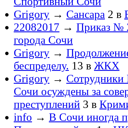
Спортивный Сочи
Grigory
→
Сансара
2
в
22082017
→
Приказ № 
города Сочи
Grigory
→
Продолжени
беспределу.
13
в
ЖКХ
Grigory
→
Сотрудники 
Сочи осуждены за сов
преступлений
3
в
Крим
info
→
В Сочи иногда п