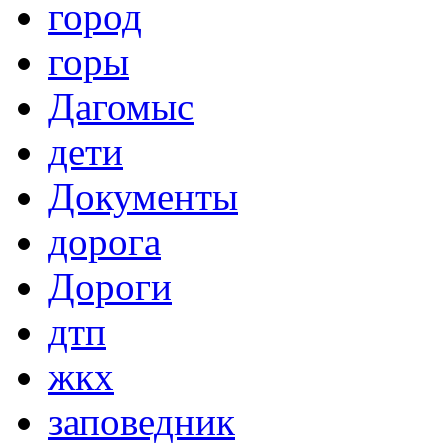
город
горы
Дагомыс
дети
Документы
дорога
Дороги
дтп
жкх
заповедник