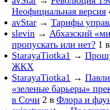
avStar
→
Революция 190
Неофициальная версия
avStar
→
Тарифы упра
slevin
→
Абхазский «ми
пропускать или нет?
1
StarayaTiotka1
→
Прошу
ЖКХ
StarayaTiotka1
→
Павли
«зеленые барьеры» пре
в Сочи
2
в
Флора и фау