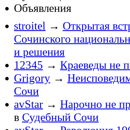
Объявления
stroitel
→
Открытая вст
Сочинского национальн
и решения
12345
→
Краеведы не 
Grigory
→
Неисповеди
Сочи
avStar
→
Нарочно не п
в
Судебный Сочи