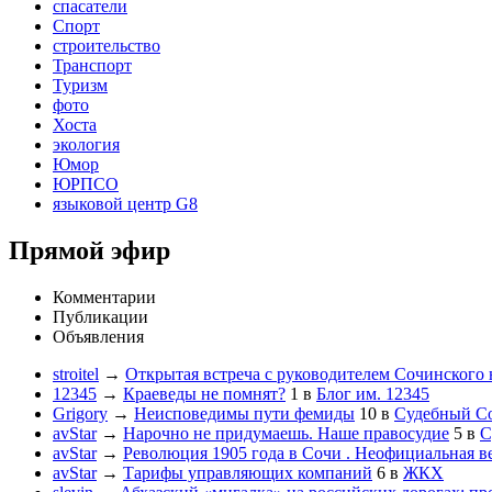
спасатели
Спорт
строительство
Транспорт
Туризм
фото
Хоста
экология
Юмор
ЮРПСО
языковой центр G8
Прямой эфир
Комментарии
Публикации
Объявления
stroitel
→
Открытая встреча с руководителем Сочинского
12345
→
Краеведы не помнят?
1
в
Блог им. 12345
Grigory
→
Неисповедимы пути фемиды
10
в
Судебный С
avStar
→
Нарочно не придумаешь. Наше правосудие
5
в
С
avStar
→
Революция 1905 года в Сочи . Неофициальная в
avStar
→
Тарифы управляющих компаний
6
в
ЖКХ