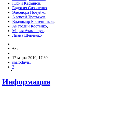
Юрий Касьянов
,
Евдокия Сизоненко
,
Элеонора Почуйко
,
Алексей Третьяков
,
Владимир Костенников
,
Анатолий Костенко
,
Мария Атаманчук
,
Лиана Шевченко
+32
17 марта 2019, 17:30
snarodnyn1
2
Информация