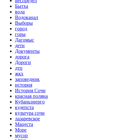
Беспредел
Бытха
вода
Водоканал
Выборы
город
горы
Дагомыс
дети
Документы
дорога
Дороги
дтп
жкх
заповедник
история
История Сочи
красная поляна
Кубаньэнерго
кудепста
культура сочи
лазаревское
Мацеста
Море
мусор