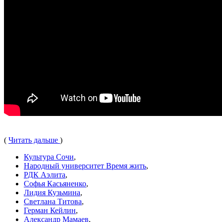
(
Читать дальше
)
Культура Сочи
,
Народный университет Время жить
,
РДК Аэлита
,
Софья Касьяненко
,
Лидия Кузьмина
,
Светлана Титова
,
Герман Кейлин
,
Александр Мамаев
,