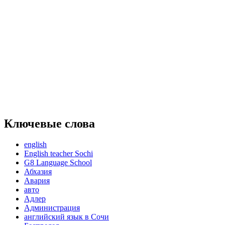
Ключевые слова
english
English teacher Sochi
G8 Language School
Абхазия
Авария
авто
Адлер
Администрация
английский язык в Сочи