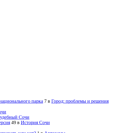
 национального парка
7
в
Город: проблемы и решения
очи
удебный Сочи
ерсия
49
в
История Сочи