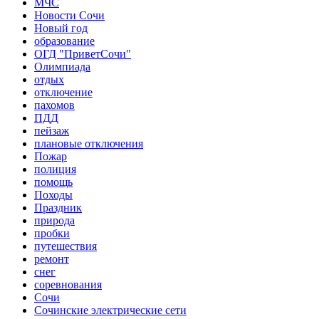
МЧС
Новости Сочи
Новый год
образование
ОГД "ПриветСочи"
Олимпиада
отдых
отключение
пахомов
ПДД
пейзаж
плановые отключения
Пожар
полиция
помощь
Походы
Праздник
природа
пробки
путешествия
ремонт
снег
соревнования
Сочи
Сочинские электрические сети