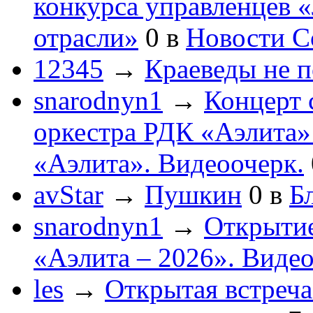
конкурса управленцев 
отрасли»
0
в
Новости С
12345
→
Краеведы не 
snarodnyn1
→
Концерт 
оркестра РДК «Аэлита
«Аэлита». Видеоочерк.
avStar
→
Пушкин
0
в
Бл
snarodnyn1
→
Открытие
«Аэлита – 2026». Видео
les
→
Открытая встреча