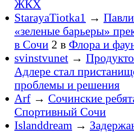
ЖКХ
StarayaTiotka1
→
Павли
«зеленые барьеры» пре
в Сочи
2
в
Флора и фау
svinstvunet
→
Продукто
Адлере стал пристанище
проблемы и решения
Arf
→
Сочинские ребят
Спортивный Сочи
Islanddream
→
Задержа