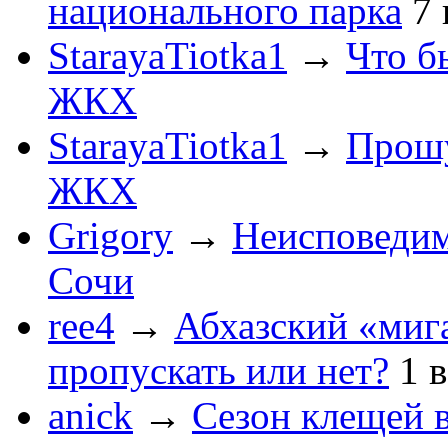
национального парка
7
StarayaTiotka1
→
Что б
ЖКХ
StarayaTiotka1
→
Прошу
ЖКХ
Grigory
→
Неисповеди
Сочи
ree4
→
Абхазский «мига
пропускать или нет?
1
anick
→
Сезон клещей в