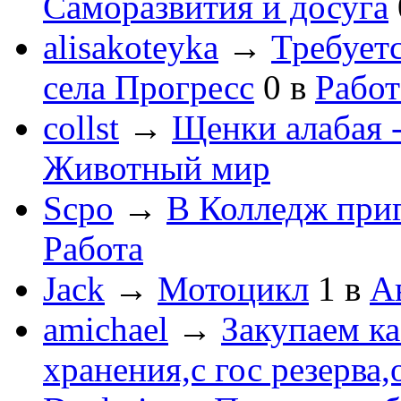
Саморазвития и досуга
alisakoteyka
→
Требует
села Прогресс
0
в
Работ
collst
→
Щенки алабая -
Животный мир
Scpo
→
В Колледж при
Работа
Jack
→
Мотоцикл
1
в
А
amichael
→
Закупаем к
хранения,с гос резерва,