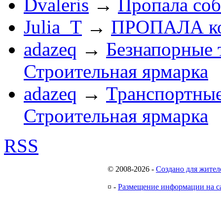
Dvaleris
→
Пропала соб
Julia_T
→
ПРОПАЛА к
adazeq
→
Безнапорные 
Строительная ярмарка
adazeq
→
Транспортные
Строительная ярмарка
RSS
© 2008-2026
-
Создано для жител
¤
-
Размещение информации на с