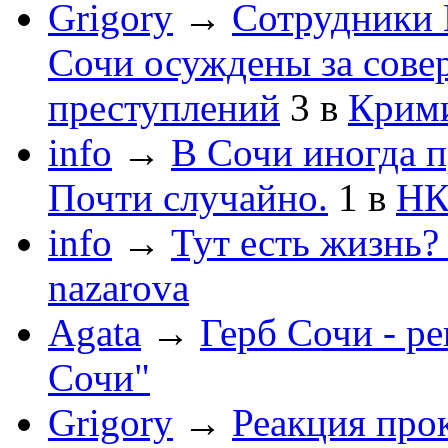
Grigory
→
Сотрудники 
Сочи осуждены за сов
преступлений
3
в
Крим
info
→
В Сочи иногда п
Почти случайно.
1
в
НК
info
→
Тут есть жизнь?
nazarova
Agata
→
Герб Сочи - р
Сочи"
Grigory
→
Реакция про