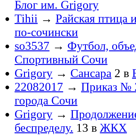
Блог им. Grigory
Tihii
→
Райская птица 
по-cочински
so3537
→
Футбол, объ
Спортивный Сочи
Grigory
→
Сансара
2
в
22082017
→
Приказ № 
города Сочи
Grigory
→
Продолжени
беспределу.
13
в
ЖКХ