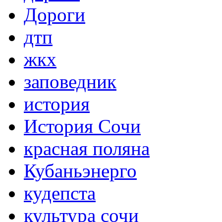
Дороги
дтп
жкх
заповедник
история
История Сочи
красная поляна
Кубаньэнерго
кудепста
культура сочи