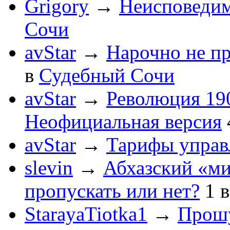
Grigory
→
Неисповеди
Сочи
avStar
→
Нарочно не п
в
Судебный Сочи
avStar
→
Революция 190
Неофициальная версия
avStar
→
Тарифы упра
slevin
→
Абхазский «ми
пропускать или нет?
1
StarayaTiotka1
→
Прошу