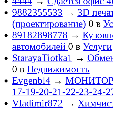
4444
→
Сдается офис 4
9882355533
→
3D печа
(проектирование)
0
в
Ус
89182898778
→
Кузовн
автомобилей
0
в
Услуги
StarayaTiotka1
→
Обмен
0
в
Недвижимость
Evgenbl4
→
МОНИТОРЫ 
17-19-20-21-22-23-24-
Vladimir872
→
Химчист