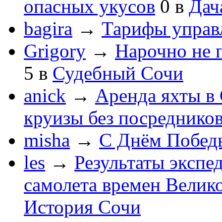
опасных укусов
0
в
Дач
bagira
→
Тарифы управ
Grigory
→
Нарочно не 
5
в
Судебный Сочи
anick
→
Аренда яхты в 
круизы без посреднико
misha
→
С Днём Побед
les
→
Результаты экспе
самолета времен Велик
История Сочи