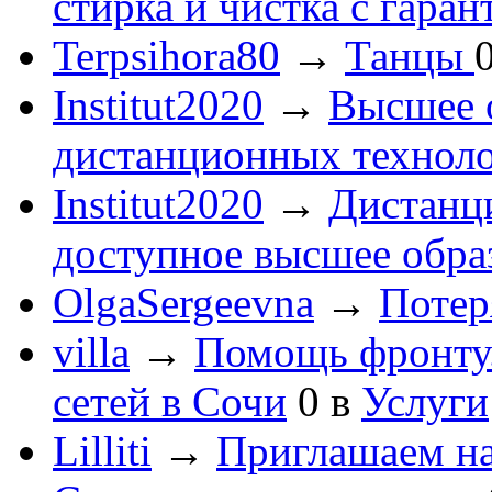
стирка и чистка с гаран
Terpsihora80
→
Танцы
Institut2020
→
Высшее 
дистанционных технол
Institut2020
→
Дистанц
доступное высшее обра
OlgaSergeevna
→
Потеря
villa
→
Помощь фронту
сетей в Сочи
0
в
Услуги
Lilliti
→
Приглашаем на