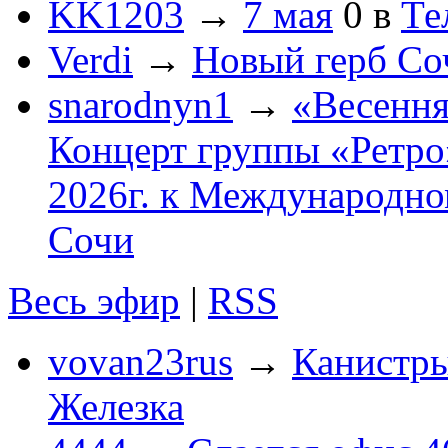
KK1203
→
7 мая
0
в
Те
Verdi
→
Новый герб Со
snarodnyn1
→
«Весення
Концерт группы «Ретро»
2026г. к Международно
Сочи
Весь эфир
|
RSS
vovan23rus
→
Канистры
Железка