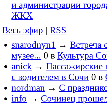
и администрации город
ЖКХ
Весь эфир
|
RSS
snarodnyn1
→
Встреча 
музее...
0
в
Культура С
anick
→
Пассажирские п
с водителем в Сочи
0
в
nordman
→
С праздник
info
→
Сочинец прошел