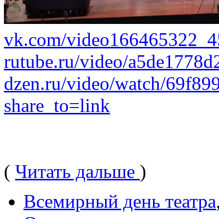
vk.com/video166465322_
rutube.ru/video/a5de1778
dzen.ru/video/watch/69f8
share_to=link
(
Читать дальше
)
Всемирный день театра