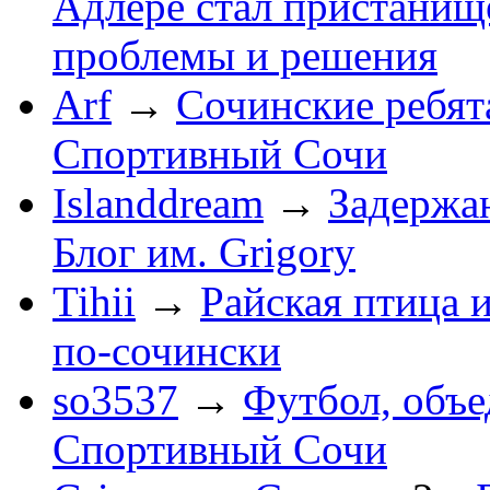
Адлере стал пристанище
проблемы и решения
Arf
→
Сочинские ребят
Спортивный Сочи
Islanddream
→
Задержа
Блог им. Grigory
Tihii
→
Райская птица 
по-cочински
so3537
→
Футбол, объ
Спортивный Сочи