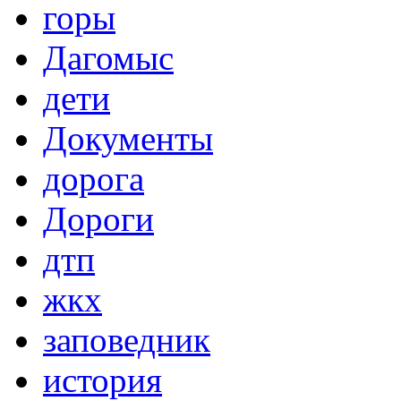
горы
Дагомыс
дети
Документы
дорога
Дороги
дтп
жкх
заповедник
история