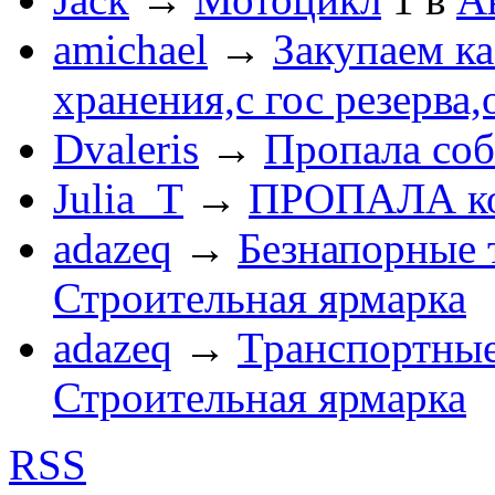
amichael
→
Закупаем к
хранения,с гос резерва,
Dvaleris
→
Пропала соб
Julia_T
→
ПРОПАЛА к
adazeq
→
Безнапорные 
Строительная ярмарка
adazeq
→
Транспортные
Строительная ярмарка
RSS