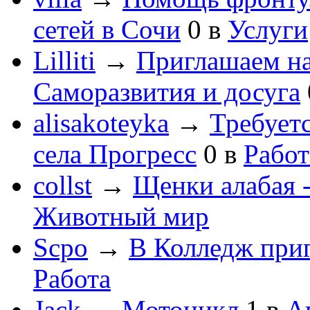
сетей в Сочи
0
в
Услуги
Lilliti
→
Приглашаем на
Саморазвития и досуга
alisakoteyka
→
Требует
села Прогресс
0
в
Работ
collst
→
Щенки алабая -
Животный мир
Scpo
→
В Колледж при
Работа
Jack
→
Мотоцикл
1
в
А