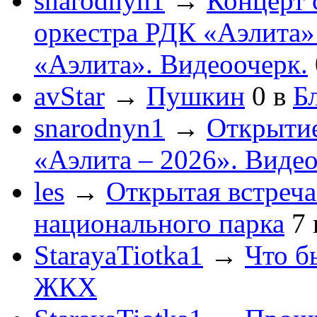
snarodnyn1
→
Концерт 
оркестра РДК «Аэлита
«Аэлита». Видеоочерк.
avStar
→
Пушкин
0
в
Бл
snarodnyn1
→
Открытие
«Аэлита – 2026». Видео
les
→
Открытая встреча
национального парка
7
StarayaTiotka1
→
Что б
ЖКХ