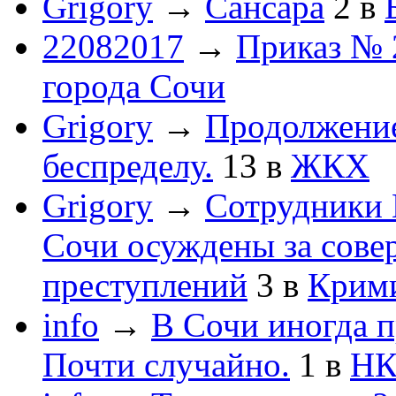
Grigory
→
Сансара
2
в
22082017
→
Приказ № 
города Сочи
Grigory
→
Продолжени
беспределу.
13
в
ЖКХ
Grigory
→
Сотрудники 
Сочи осуждены за сов
преступлений
3
в
Крим
info
→
В Сочи иногда п
Почти случайно.
1
в
НК