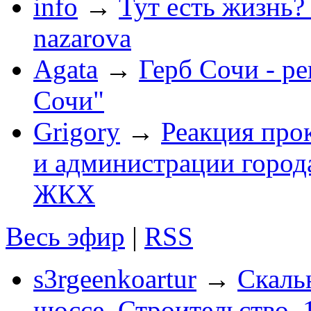
info
→
Тут есть жизнь?
nazarova
Agata
→
Герб Сочи - р
Сочи"
Grigory
→
Реакция про
и администрации город
ЖКХ
Весь эфир
|
RSS
s3rgeenkoartur
→
Скаль
шоссе. Строительство. 