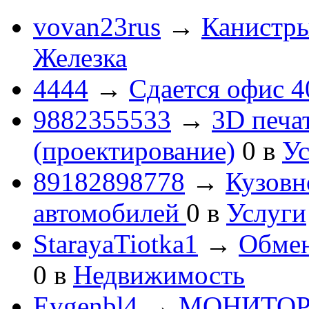
vovan23rus
→
Канистры
Железка
4444
→
Сдается офис 4
9882355533
→
3D печа
(проектирование)
0
в
Ус
89182898778
→
Кузовн
автомобилей
0
в
Услуги
StarayaTiotka1
→
Обмен
0
в
Недвижимость
Evgenbl4
→
МОНИТОРЫ 