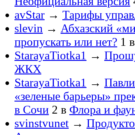
Неофициальная версия
avStar
→
Тарифы упра
slevin
→
Абхазский «ми
пропускать или нет?
1
StarayaTiotka1
→
Прошу
ЖКХ
StarayaTiotka1
→
Павли
«зеленые барьеры» пре
в Сочи
2
в
Флора и фау
svinstvunet
→
Продукто