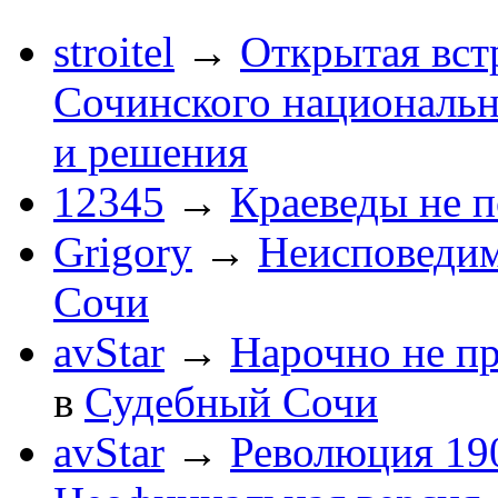
stroitel
→
Открытая вст
Сочинского национальн
и решения
12345
→
Краеведы не 
Grigory
→
Неисповеди
Сочи
avStar
→
Нарочно не п
в
Судебный Сочи
avStar
→
Революция 190