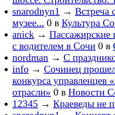
snarodnyn1
→
Встреча 
музее...
0
в
Культура С
anick
→
Пассажирские п
с водителем в Сочи
0
в
nordman
→
С праздник
info
→
Сочинец прошел
конкурса управленцев 
отрасли»
0
в
Новости С
12345
→
Краеведы не 