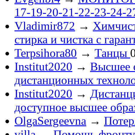
17-19-20-21-22-23-24-
Vladimir872
→
Химчист
стирка и чистка с гаран
Terpsihora80
→
Танцы
Institut2020
→
Высшее 
дистанционных технол
Institut2020
→
Дистанц
доступное высшее обра
OlgaSergeevna
→
Потеря
villa
→
Помощь фронту