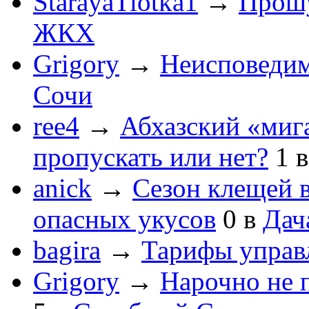
StarayaTiotka1
→
Прошу
ЖКХ
Grigory
→
Неисповеди
Сочи
ree4
→
Абхазский «мига
пропускать или нет?
1
anick
→
Сезон клещей в
опасных укусов
0
в
Дач
bagira
→
Тарифы управ
Grigory
→
Нарочно не 