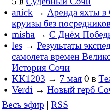
5
в
Судебный Сочи
anick
→
Аренда яхты в 
круизы без посреднико
misha
→
С Днём Побед
les
→
Результаты экспе
самолета времен Велик
История Сочи
KK1203
→
7 мая
0
в
Те
Verdi
→
Новый герб Со
Весь эфир
|
RSS