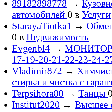
89182898778
→
Кузовн
автомобилей
0
в
Услуги
StarayaTiotka1
→
Обмен
0
в
Недвижимость
Evgenbl4
→
МОНИТОРЫ 
17-19-20-21-22-23-24-
Vladimir872
→
Химчист
стирка и чистка с гаран
Terpsihora80
→
Танцы
Institut2020
→
Высшее 