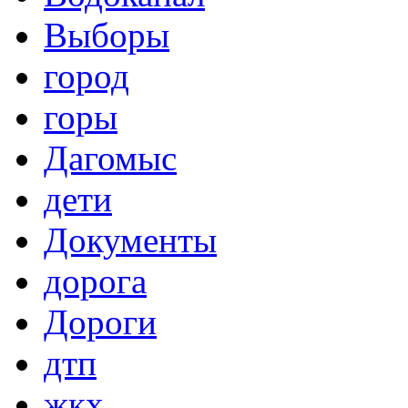
Выборы
город
горы
Дагомыс
дети
Документы
дорога
Дороги
дтп
жкх