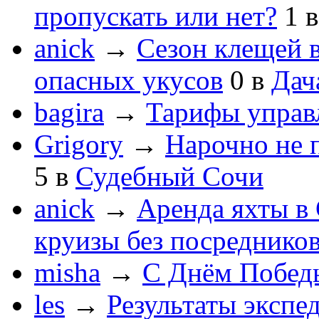
пропускать или нет?
1
anick
→
Сезон клещей в
опасных укусов
0
в
Дач
bagira
→
Тарифы управ
Grigory
→
Нарочно не 
5
в
Судебный Сочи
anick
→
Аренда яхты в 
круизы без посреднико
misha
→
С Днём Побед
les
→
Результаты экспе