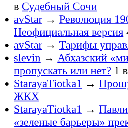
в
Судебный Сочи
avStar
→
Революция 190
Неофициальная версия
avStar
→
Тарифы упра
slevin
→
Абхазский «ми
пропускать или нет?
1
StarayaTiotka1
→
Прошу
ЖКХ
StarayaTiotka1
→
Павли
«зеленые барьеры» пре