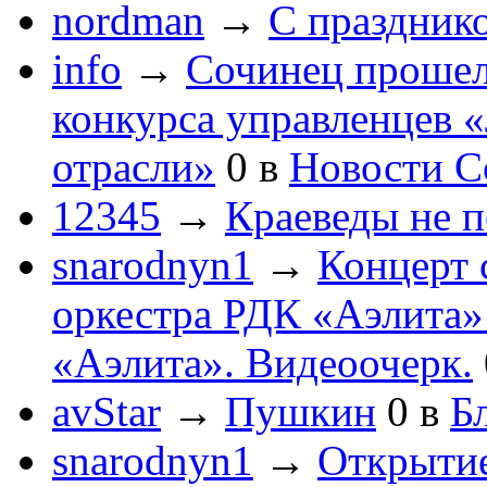
nordman
→
С праздник
info
→
Сочинец прошел
конкурса управленцев 
отрасли»
0
в
Новости С
12345
→
Краеведы не 
snarodnyn1
→
Концерт 
оркестра РДК «Аэлита
«Аэлита». Видеоочерк.
avStar
→
Пушкин
0
в
Бл
snarodnyn1
→
Открытие