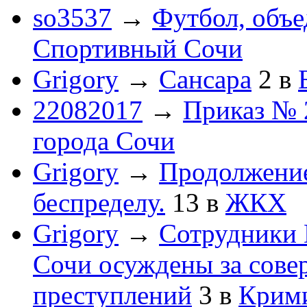
so3537
→
Футбол, объ
Спортивный Сочи
Grigory
→
Сансара
2
в
22082017
→
Приказ № 
города Сочи
Grigory
→
Продолжени
беспределу.
13
в
ЖКХ
Grigory
→
Сотрудники 
Сочи осуждены за сов
преступлений
3
в
Крим