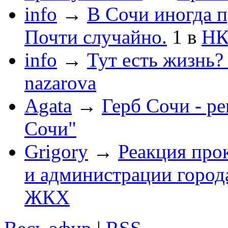
info
→
В Сочи иногда п
Почти случайно.
1
в
НК
info
→
Тут есть жизнь?
nazarova
Agata
→
Герб Сочи - р
Сочи"
Grigory
→
Реакция про
и администрации город
ЖКХ