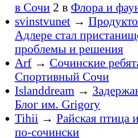
в Сочи
2
в
Флора и фау
svinstvunet
→
Продукто
Адлере стал пристанище
проблемы и решения
Arf
→
Сочинские ребят
Спортивный Сочи
Islanddream
→
Задержа
Блог им. Grigory
Tihii
→
Райская птица 
по-cочински