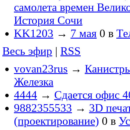
самолета времен Велик
История Сочи
KK1203
→
7 мая
0
в
Те
Весь эфир
|
RSS
vovan23rus
→
Канистры
Железка
4444
→
Сдается офис 4
9882355533
→
3D печа
(проектирование)
0
в
Ус