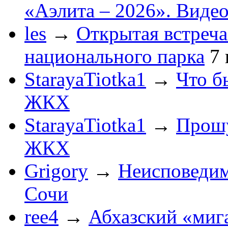
«Аэлита – 2026». Видео
les
→
Открытая встреча
национального парка
7
StarayaTiotka1
→
Что б
ЖКХ
StarayaTiotka1
→
Прошу
ЖКХ
Grigory
→
Неисповеди
Сочи
ree4
→
Абхазский «мига