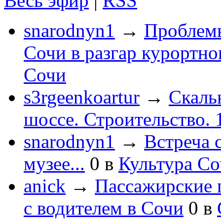
Весь эфир
|
RSS
snarodnyn1
→
Проблемы
Сочи в разгар курортног
Сочи
s3rgeenkoartur
→
Скаль
шоссе. Строительство. 
snarodnyn1
→
Встреча 
музее...
0
в
Культура С
anick
→
Пассажирские п
с водителем в Сочи
0
в