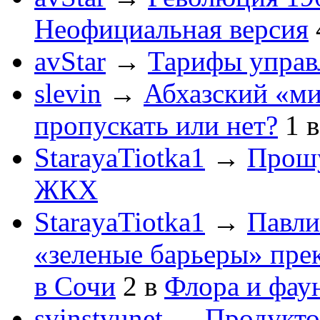
Неофициальная версия
avStar
→
Тарифы упра
slevin
→
Абхазский «ми
пропускать или нет?
1
StarayaTiotka1
→
Прошу
ЖКХ
StarayaTiotka1
→
Павли
«зеленые барьеры» пре
в Сочи
2
в
Флора и фау
svinstvunet
→
Продукто