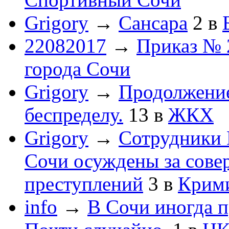
Grigory
→
Сансара
2
в
22082017
→
Приказ № 
города Сочи
Grigory
→
Продолжени
беспределу.
13
в
ЖКХ
Grigory
→
Сотрудники 
Сочи осуждены за сов
преступлений
3
в
Крим
info
→
В Сочи иногда п