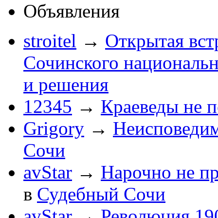
Объявления
stroitel
→
Открытая вст
Сочинского национальн
и решения
12345
→
Краеведы не 
Grigory
→
Неисповеди
Сочи
avStar
→
Нарочно не п
в
Судебный Сочи
avStar
→
Революция 190