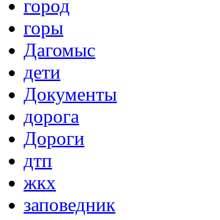
город
горы
Дагомыс
дети
Документы
дорога
Дороги
дтп
жкх
заповедник