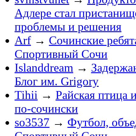
Адлере стал пристанище
проблемы и решения
Arf
→
Сочинские ребят
Спортивный Сочи
Islanddream
→
Задержа
Блог им. Grigory
Tihii
→
Райская птица 
по-cочински
so3537
→
Футбол, объ
Спортивный Сочи