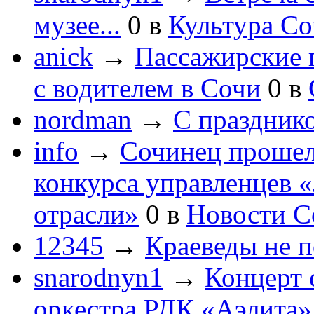
музее...
0
в
Культура С
anick
→
Пассажирские п
с водителем в Сочи
0
в
nordman
→
С праздник
info
→
Сочинец прошел
конкурса управленцев 
отрасли»
0
в
Новости С
12345
→
Краеведы не 
snarodnyn1
→
Концерт 
оркестра РДК «Аэлита