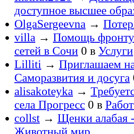
доступное высшее обра
OlgaSergeevna
→
Потеря
villa
→
Помощь фронту
сетей в Сочи
0
в
Услуги
Lilliti
→
Приглашаем на
Саморазвития и досуга
alisakoteyka
→
Требует
села Прогресс
0
в
Работ
collst
→
Щенки алабая -
Животный мир