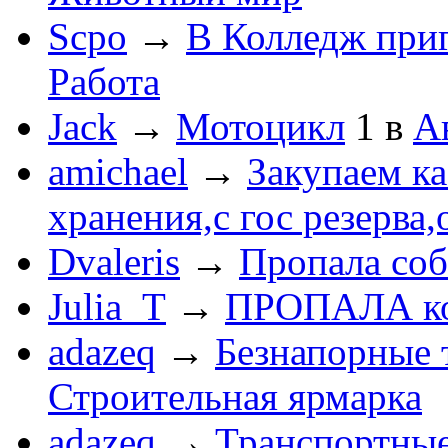
Scpo
→
В Колледж при
Работа
Jack
→
Мотоцикл
1
в
А
amichael
→
Закупаем к
хранения,с гос резерва,
Dvaleris
→
Пропала соб
Julia_T
→
ПРОПАЛА к
adazeq
→
Безнапорные 
Строительная ярмарка
adazeq
→
Транспортные