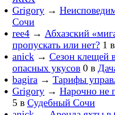
Grigory
→
Неисповеди
Сочи
ree4
→
Абхазский «мига
пропускать или нет?
1
anick
→
Сезон клещей в
опасных укусов
0
в
Дач
bagira
→
Тарифы управ
Grigory
→
Нарочно не 
5
в
Судебный Сочи
anick
→
Аренда яхты в 