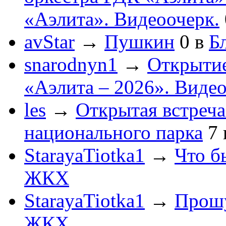
«Аэлита». Видеоочерк.
avStar
→
Пушкин
0
в
Бл
snarodnyn1
→
Открытие
«Аэлита – 2026». Видео
les
→
Открытая встреча
национального парка
7
StarayaTiotka1
→
Что б
ЖКХ
StarayaTiotka1
→
Прошу
ЖКХ