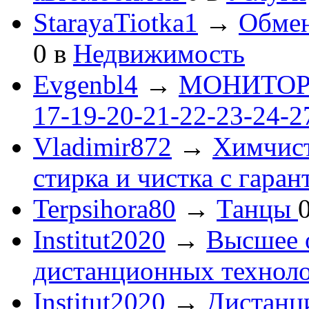
StarayaTiotka1
→
Обмен
0
в
Недвижимость
Evgenbl4
→
МОНИТОРЫ 
17-19-20-21-22-23-24-
Vladimir872
→
Химчист
стирка и чистка с гаран
Terpsihora80
→
Танцы
Institut2020
→
Высшее 
дистанционных технол
Institut2020
→
Дистанц