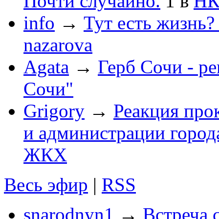
Почти случайно.
1
в
НК
info
→
Тут есть жизнь?
nazarova
Agata
→
Герб Сочи - р
Сочи"
Grigory
→
Реакция про
и администрации город
ЖКХ
Весь эфир
|
RSS
snarodnyn1
→
Встреча 