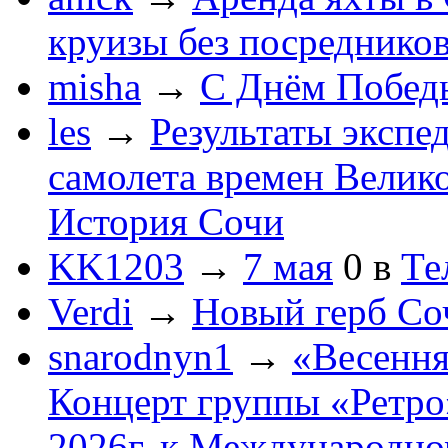
круизы без посреднико
misha
→
С Днём Побед
les
→
Результаты экспе
самолета времен Велик
История Сочи
KK1203
→
7 мая
0
в
Те
Verdi
→
Новый герб Со
snarodnyn1
→
«Весення
Концерт группы «Ретро»
2026г. к Международно