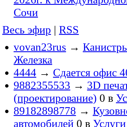
Сочи
Весь эфир
|
RSS
vovan23rus
→
Канистры
Железка
4444
→
Сдается офис 4
9882355533
→
3D печа
(проектирование)
0
в
Ус
89182898778
→
Кузовн
автомобилей
0
в
Услуги