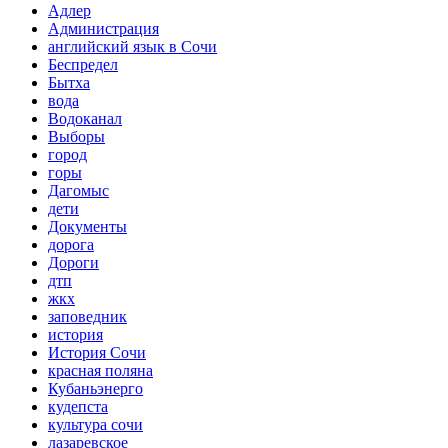
Адлер
Администрация
английский язык в Сочи
Беспредел
Бытха
вода
Водоканал
Выборы
город
горы
Дагомыс
дети
Документы
дорога
Дороги
дтп
жкх
заповедник
история
История Сочи
красная поляна
Кубаньэнерго
кудепста
культура сочи
лазаревское