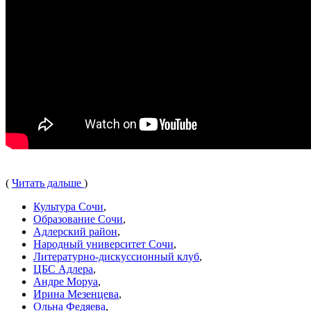
(
Читать дальше
)
Культура Сочи
,
Образование Сочи
,
Адлерский район
,
Народный университет Сочи
,
Литературно-дискуссионный клуб
,
ЦБС Адлера
,
Андре Моруа
,
Ирина Мезенцева
,
Ольна Федяева
,