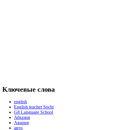
Ключевые слова
english
English teacher Sochi
G8 Language School
Абхазия
Авария
авто