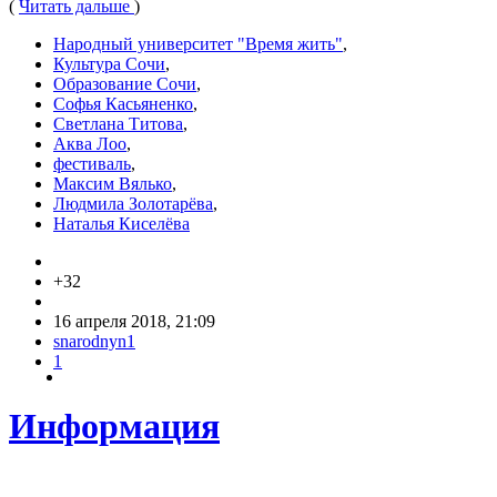
(
Читать дальше
)
Народный университет "Время жить"
,
Культура Сочи
,
Образование Сочи
,
Софья Касьяненко
,
Светлана Титова
,
Аква Лоо
,
фестиваль
,
Максим Вялько
,
Людмила Золотарёва
,
Наталья Киселёва
+32
16 апреля 2018, 21:09
snarodnyn1
1
Информация