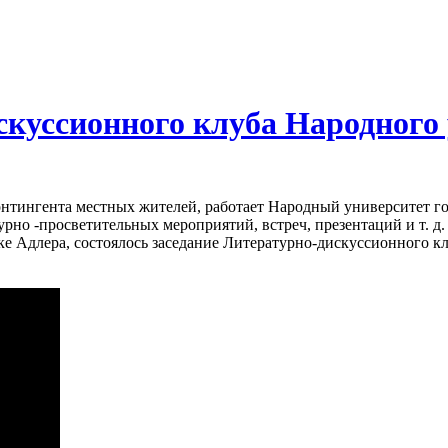
куссионного клуба Народного у
контингента местных жителей, работает Народный университет г
рно -просветительных мероприятий, встреч, презентаций и т. д.
еке Адлера, состоялось заседание Литературно-дискуссионного 