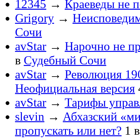
12345
→
Краеведы не 
Grigory
→
Неисповеди
Сочи
avStar
→
Нарочно не п
в
Судебный Сочи
avStar
→
Революция 190
Неофициальная версия
avStar
→
Тарифы упра
slevin
→
Абхазский «ми
пропускать или нет?
1