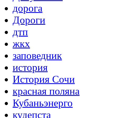
дорога
Дороги
дтп
жкх
заповедник
история
История Сочи
красная поляна
Кубаньэнерго
кудепста