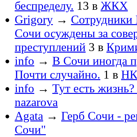
беспределу.
13
в
ЖКХ
Grigory
→
Сотрудники 
Сочи осуждены за сов
преступлений
3
в
Крим
info
→
В Сочи иногда п
Почти случайно.
1
в
НК
info
→
Тут есть жизнь?
nazarova
Agata
→
Герб Сочи - р
Сочи"