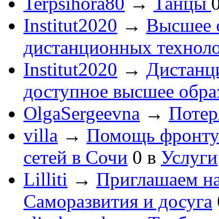
Terpsihora80
→
Танцы
Institut2020
→
Высшее 
дистанционных технол
Institut2020
→
Дистанц
доступное высшее обра
OlgaSergeevna
→
Потеря
villa
→
Помощь фронту
сетей в Сочи
0
в
Услуги
Lilliti
→
Приглашаем на
Саморазвития и досуга