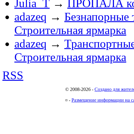
Julia_T
→
ПРОПАЛА к
adazeq
→
Безнапорные 
Строительная ярмарка
adazeq
→
Транспортные
Строительная ярмарка
RSS
© 2008-2026
-
Создано для жител
¤
-
Размещение информации на с