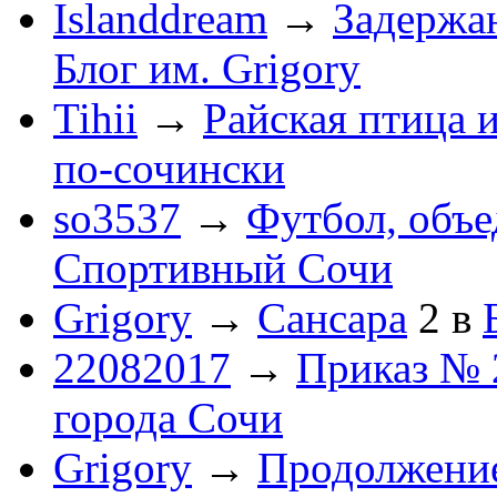
Islanddream
→
Задержа
Блог им. Grigory
Tihii
→
Райская птица 
по-cочински
so3537
→
Футбол, объ
Спортивный Сочи
Grigory
→
Сансара
2
в
22082017
→
Приказ № 
города Сочи
Grigory
→
Продолжени