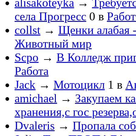
alisakoteyka
→
Требует
села Прогресс
0
в
Работ
collst
→
Щенки алабая -
Животный мир
Scpo
→
В Колледж при
Работа
Jack
→
Мотоцикл
1
в
А
amichael
→
Закупаем к
хранения,с гос резерва,
Dvaleris
→
Пропала соб