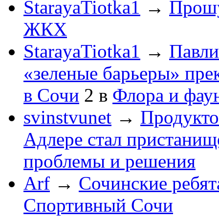
StarayaTiotka1
→
Прошу
ЖКХ
StarayaTiotka1
→
Павли
«зеленые барьеры» пре
в Сочи
2
в
Флора и фау
svinstvunet
→
Продукто
Адлере стал пристанище
проблемы и решения
Arf
→
Сочинские ребят
Спортивный Сочи