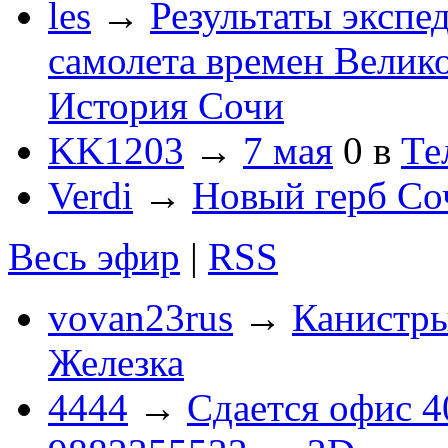
les
→
Результаты экспе
самолета времен Велик
История Сочи
KK1203
→
7 мая
0
в
Те
Verdi
→
Новый герб Со
Весь эфир
|
RSS
vovan23rus
→
Канистры
Железка
4444
→
Сдается офис 4