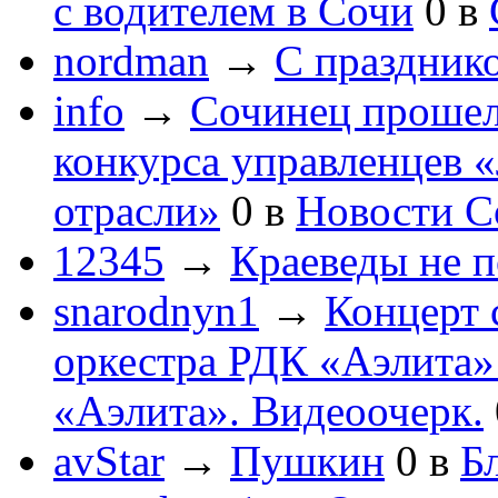
с водителем в Сочи
0
в
nordman
→
С праздник
info
→
Сочинец прошел
конкурса управленцев 
отрасли»
0
в
Новости С
12345
→
Краеведы не 
snarodnyn1
→
Концерт 
оркестра РДК «Аэлита
«Аэлита». Видеоочерк.
avStar
→
Пушкин
0
в
Бл