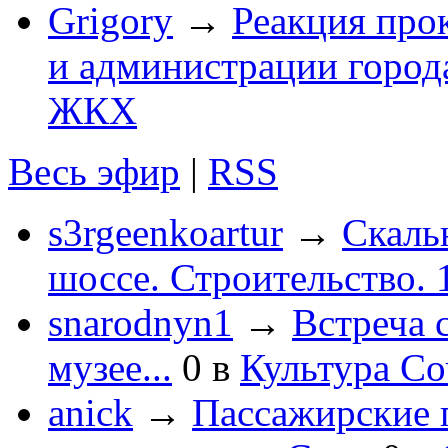
Grigory
→
Реакция про
и администрации город
ЖКХ
Весь эфир
|
RSS
s3rgeenkoartur
→
Скаль
шоссе. Строительство. 
snarodnyn1
→
Встреча 
музее...
0
в
Культура С
anick
→
Пассажирские п