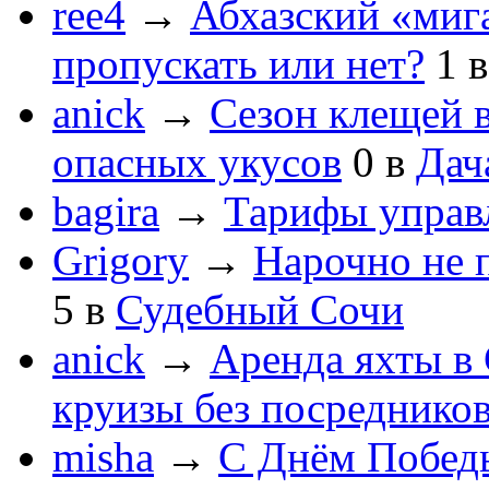
ree4
→
Абхазский «мига
пропускать или нет?
1
anick
→
Сезон клещей в
опасных укусов
0
в
Дач
bagira
→
Тарифы управ
Grigory
→
Нарочно не 
5
в
Судебный Сочи
anick
→
Аренда яхты в 
круизы без посреднико
misha
→
С Днём Побед