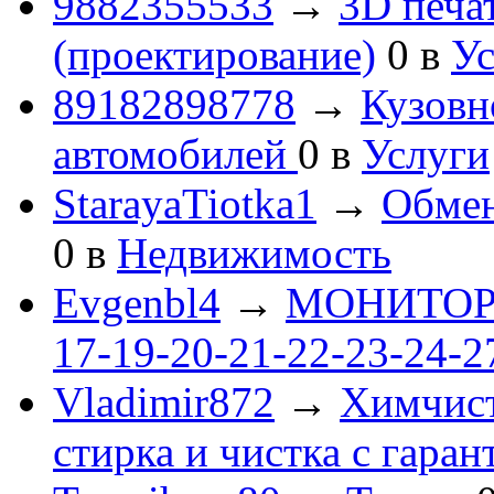
9882355533
→
3D печа
(проектирование)
0
в
Ус
89182898778
→
Кузовн
автомобилей
0
в
Услуги
StarayaTiotka1
→
Обмен
0
в
Недвижимость
Evgenbl4
→
МОНИТОРЫ 
17-19-20-21-22-23-24-
Vladimir872
→
Химчист
стирка и чистка с гаран