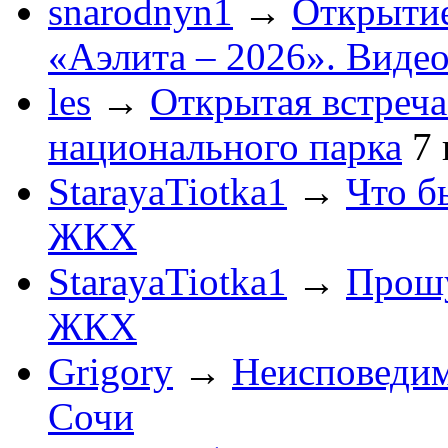
snarodnyn1
→
Открытие
«Аэлита – 2026». Видео
les
→
Открытая встреча
национального парка
7
StarayaTiotka1
→
Что б
ЖКХ
StarayaTiotka1
→
Прошу
ЖКХ
Grigory
→
Неисповеди
Сочи