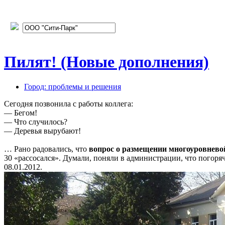
Пилят! (Новые дополнения)
Город: проблемы и решения
Сегодня позвонила с работы коллега:
— Бегом!
— Что случилось?
— Деревья вырубают!
… Рано радовались, что
вопрос о размещении многоуровневой
30 «рассосался». Думали, поняли в администрации, что пого
08.01.2012.