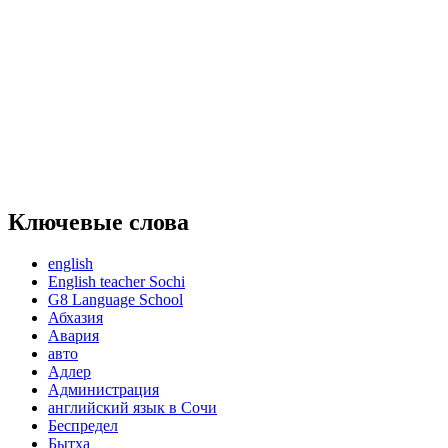
Ключевые слова
english
English teacher Sochi
G8 Language School
Абхазия
Авария
авто
Адлер
Администрация
английский язык в Сочи
Беспредел
Бытха