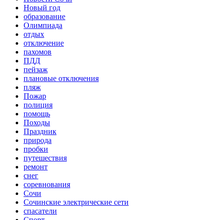
Новый год
образование
Олимпиада
отдых
отключение
пахомов
ПДД
пейзаж
плановые отключения
пляж
Пожар
полиция
помощь
Походы
Праздник
природа
пробки
путешествия
ремонт
снег
соревнования
Сочи
Сочинские электрические сети
спасатели
Спорт