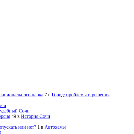
 национального парка
7
в
Город: проблемы и решения
очи
удебный Сочи
ерсия
49
в
История Сочи
опускать или нет?
1
в
Автохамы
Х