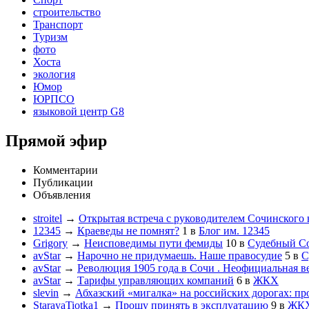
строительство
Транспорт
Туризм
фото
Хоста
экология
Юмор
ЮРПСО
языковой центр G8
Прямой эфир
Комментарии
Публикации
Объявления
stroitel
→
Открытая встреча с руководителем Сочинского
12345
→
Краеведы не помнят?
1
в
Блог им. 12345
Grigory
→
Неисповедимы пути фемиды
10
в
Судебный С
avStar
→
Нарочно не придумаешь. Наше правосудие
5
в
С
avStar
→
Революция 1905 года в Сочи . Неофициальная в
avStar
→
Тарифы управляющих компаний
6
в
ЖКХ
slevin
→
Абхазский «мигалка» на российских дорогах: пр
StarayaTiotka1
→
Прошу принять в эксплуатацию
9
в
ЖК