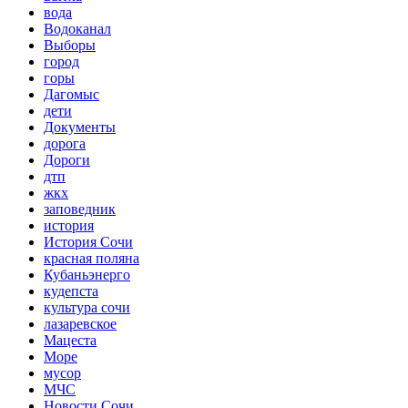
вода
Водоканал
Выборы
город
горы
Дагомыс
дети
Документы
дорога
Дороги
дтп
жкх
заповедник
история
История Сочи
красная поляна
Кубаньэнерго
кудепста
культура сочи
лазаревское
Мацеста
Море
мусор
МЧС
Новости Сочи