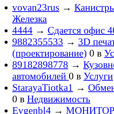
vovan23rus
→
Канистры
Железка
4444
→
Сдается офис 4
9882355533
→
3D печа
(проектирование)
0
в
Ус
89182898778
→
Кузовн
автомобилей
0
в
Услуги
StarayaTiotka1
→
Обмен
0
в
Недвижимость
Evgenbl4
→
МОНИТОРЫ 