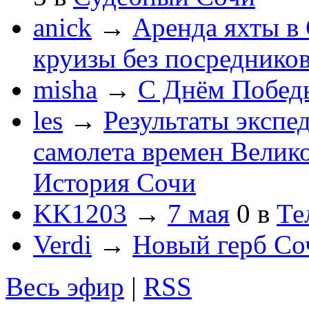
anick
→
Аренда яхты в 
круизы без посреднико
misha
→
С Днём Побед
les
→
Результаты экспе
самолета времен Велик
История Сочи
KK1203
→
7 мая
0
в
Те
Verdi
→
Новый герб Со
Весь эфир
|
RSS