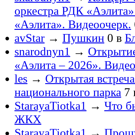
оркестра РДК «Аэлита
«Аэлита». Видеоочерк.
avStar
→
Пушкин
0
в
Бл
snarodnyn1
→
Открытие
«Аэлита – 2026». Видео
les
→
Открытая встреча
национального парка
7
StarayaTiotka1
→
Что б
ЖКХ
StarayaTiotka1
→
Прошу