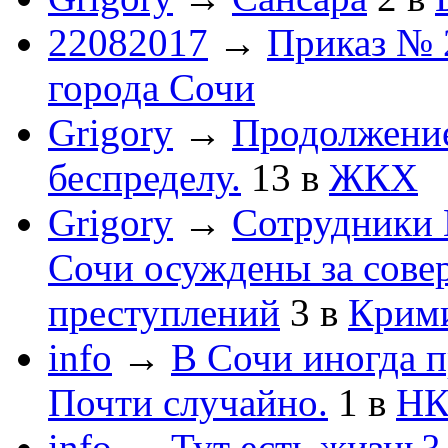
22082017
→
Приказ № 
города Сочи
Grigory
→
Продолжени
беспределу.
13
в
ЖКХ
Grigory
→
Сотрудники 
Сочи осуждены за сов
преступлений
3
в
Крим
info
→
В Сочи иногда п
Почти случайно.
1
в
НК
info
→
Тут есть жизнь?