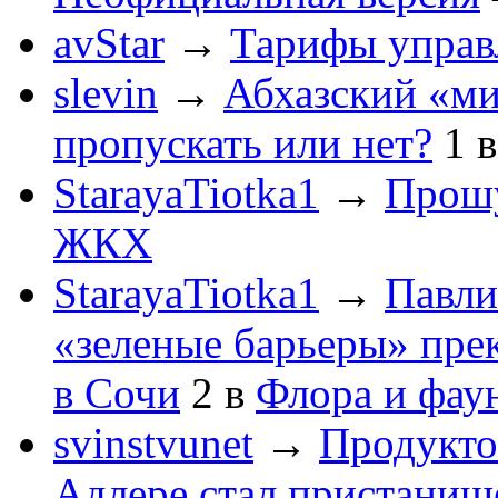
avStar
→
Тарифы упра
slevin
→
Абхазский «ми
пропускать или нет?
1
StarayaTiotka1
→
Прошу
ЖКХ
StarayaTiotka1
→
Павли
«зеленые барьеры» пре
в Сочи
2
в
Флора и фау
svinstvunet
→
Продукто
Адлере стал пристанище