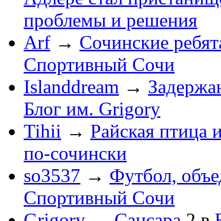
проблемы и решения
Arf
→
Сочинские ребят
Спортивный Сочи
Islanddream
→
Задержа
Блог им. Grigory
Tihii
→
Райская птица 
по-cочински
so3537
→
Футбол, объ
Спортивный Сочи
Grigory
→
Сансара
2
в