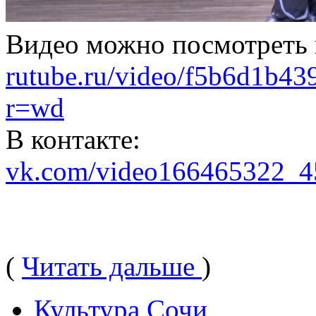
Видео можно посмотреть п
rutube.ru/video/f5b6d1b4
r=wd
В контакте:
vk.com/video166465322_
(
Читать дальше
)
Культура Сочи
,