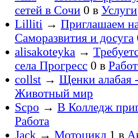
сетей в Сочи
0
в
Услуги
Lilliti
→
Приглашаем на
Саморазвития и досуга
alisakoteyka
→
Требует
села Прогресс
0
в
Работ
collst
→
Щенки алабая -
Животный мир
Scpo
→
В Колледж при
Работа
Jack
→
Мотоцикл
1
в
А