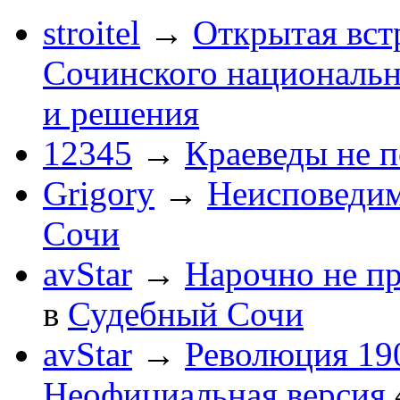
stroitel
→
Открытая вст
Сочинского национальн
и решения
12345
→
Краеведы не 
Grigory
→
Неисповеди
Сочи
avStar
→
Нарочно не п
в
Судебный Сочи
avStar
→
Революция 190
Неофициальная версия