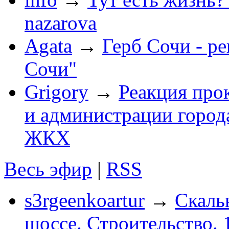
nazarova
Agata
→
Герб Сочи - р
Сочи"
Grigory
→
Реакция про
и администрации город
ЖКХ
Весь эфир
|
RSS
s3rgeenkoartur
→
Скаль
шоссе. Строительство. 