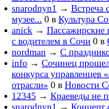
snarodnyn1
→
Встреча 
музее...
0
в
Культура С
anick
→
Пассажирские п
с водителем в Сочи
0
в
nordman
→
С праздник
info
→
Сочинец прошел
конкурса управленцев 
отрасли»
0
в
Новости С
12345
→
Краеведы не 
snarodnyn1
→
Концерт 