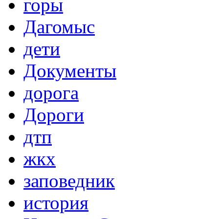
горы
Дагомыс
дети
Документы
дорога
Дороги
дтп
жкх
заповедник
история