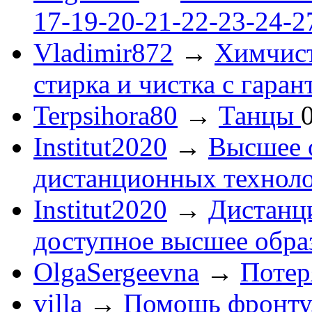
17-19-20-21-22-23-24-
Vladimir872
→
Химчист
стирка и чистка с гаран
Terpsihora80
→
Танцы
Institut2020
→
Высшее 
дистанционных технол
Institut2020
→
Дистанц
доступное высшее обра
OlgaSergeevna
→
Потеря
villa
→
Помощь фронту