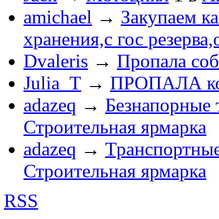
amichael
→
Закупаем к
хранения,с гос резерва,
Dvaleris
→
Пропала соб
Julia_T
→
ПРОПАЛА к
adazeq
→
Безнапорные 
Строительная ярмарка
adazeq
→
Транспортные
Строительная ярмарка
RSS