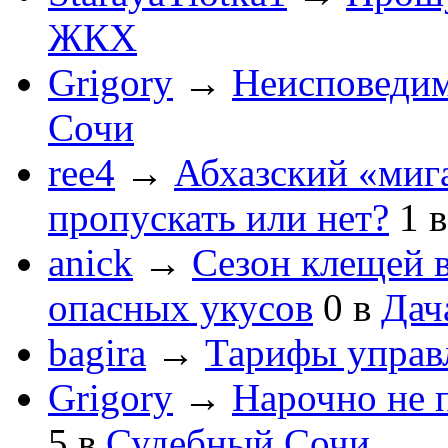
ЖКХ
Grigory
→
Неисповеди
Сочи
ree4
→
Абхазский «мига
пропускать или нет?
1
anick
→
Сезон клещей в
опасных укусов
0
в
Дач
bagira
→
Тарифы управ
Grigory
→
Нарочно не 
5
в
Судебный Сочи