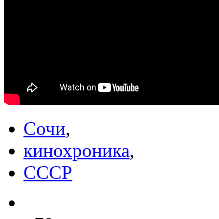
Сочи
,
кинохроника
,
СССР