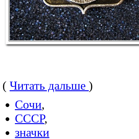
(
Читать дальше
)
Сочи
,
СССР
,
значки