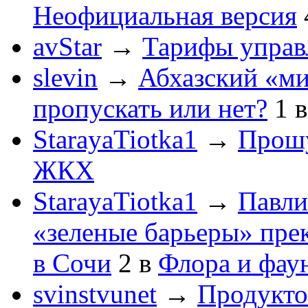
Неофициальная версия
avStar
→
Тарифы упра
slevin
→
Абхазский «ми
пропускать или нет?
1
StarayaTiotka1
→
Прошу
ЖКХ
StarayaTiotka1
→
Павли
«зеленые барьеры» пре
в Сочи
2
в
Флора и фау
svinstvunet
→
Продукто