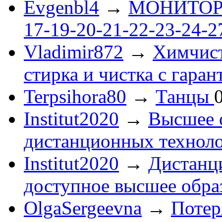
Evgenbl4
→
МОНИТОРЫ 
17-19-20-21-22-23-24-
Vladimir872
→
Химчист
стирка и чистка с гаран
Terpsihora80
→
Танцы
Institut2020
→
Высшее 
дистанционных технол
Institut2020
→
Дистанц
доступное высшее обра
OlgaSergeevna
→
Потеря