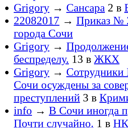
Grigory
→
Сансара
2
в
22082017
→
Приказ № 
города Сочи
Grigory
→
Продолжени
беспределу.
13
в
ЖКХ
Grigory
→
Сотрудники 
Сочи осуждены за сов
преступлений
3
в
Крим
info
→
В Сочи иногда п
Почти случайно.
1
в
НК