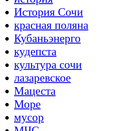
История Сочи
красная поляна
Кубаньэнерго
кудепста
культура сочи
лазаревское
Мацеста
Море
мусор
МЧС