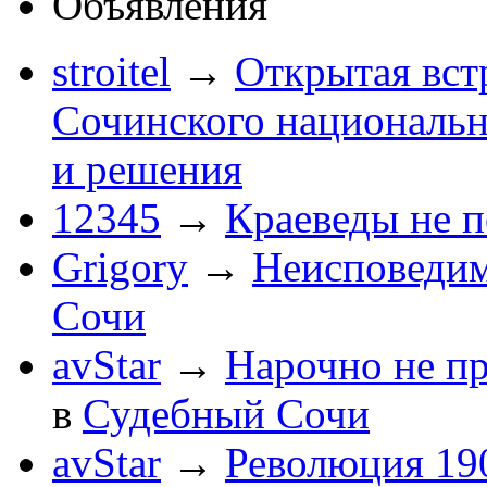
Объявления
stroitel
→
Открытая вст
Сочинского национальн
и решения
12345
→
Краеведы не 
Grigory
→
Неисповеди
Сочи
avStar
→
Нарочно не п
в
Судебный Сочи
avStar
→
Революция 190