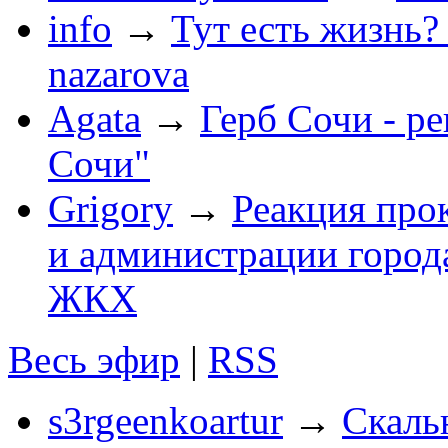
info
→
Тут есть жизнь?
nazarova
Agata
→
Герб Сочи - р
Сочи"
Grigory
→
Реакция про
и администрации город
ЖКХ
Весь эфир
|
RSS
s3rgeenkoartur
→
Скаль