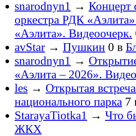
snarodnyn1
→
Концерт 
оркестра РДК «Аэлита
«Аэлита». Видеоочерк.
avStar
→
Пушкин
0
в
Бл
snarodnyn1
→
Открытие
«Аэлита – 2026». Видео
les
→
Открытая встреча
национального парка
7
StarayaTiotka1
→
Что б
ЖКХ