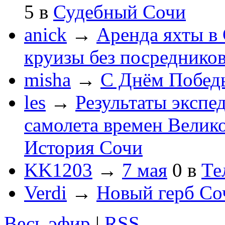
5
в
Судебный Сочи
anick
→
Аренда яхты в 
круизы без посреднико
misha
→
С Днём Побед
les
→
Результаты экспе
самолета времен Велик
История Сочи
KK1203
→
7 мая
0
в
Те
Verdi
→
Новый герб Со
Весь эфир
|
RSS