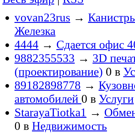
vovan23rus
→
Канистры
Железка
4444
→
Сдается офис 4
9882355533
→
3D печа
(проектирование)
0
в
Ус
89182898778
→
Кузовн
автомобилей
0
в
Услуги
StarayaTiotka1
→
Обмен
0
в
Недвижимость