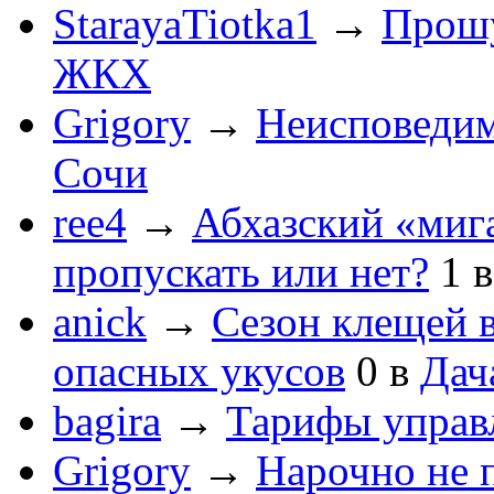
StarayaTiotka1
→
Прошу
ЖКХ
Grigory
→
Неисповеди
Сочи
ree4
→
Абхазский «мига
пропускать или нет?
1
anick
→
Сезон клещей в
опасных укусов
0
в
Дач
bagira
→
Тарифы управ
Grigory
→
Нарочно не 