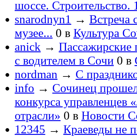
шоссе. Строительство. 
snarodnyn1
→
Встреча 
музее...
0
в
Культура С
anick
→
Пассажирские п
с водителем в Сочи
0
в
nordman
→
С праздник
info
→
Сочинец прошел
конкурса управленцев 
отрасли»
0
в
Новости С
12345
→
Краеведы не 