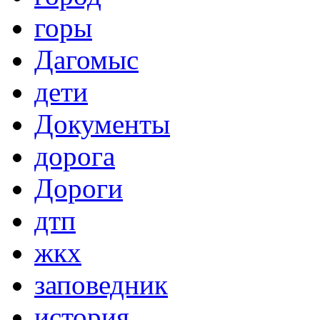
горы
Дагомыс
дети
Документы
дорога
Дороги
дтп
жкх
заповедник
история