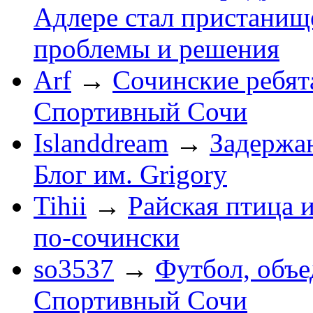
Адлере стал пристанище
проблемы и решения
Arf
→
Сочинские ребят
Спортивный Сочи
Islanddream
→
Задержа
Блог им. Grigory
Tihii
→
Райская птица 
по-cочински
so3537
→
Футбол, объ
Спортивный Сочи