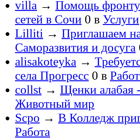
villa
→
Помощь фронту
сетей в Сочи
0
в
Услуги
Lilliti
→
Приглашаем на
Саморазвития и досуга
alisakoteyka
→
Требует
села Прогресс
0
в
Работ
collst
→
Щенки алабая -
Животный мир
Scpo
→
В Колледж при
Работа