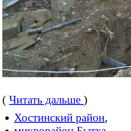
(
Читать дальше
)
Хостинский район
,
микрорайон Бытха
,